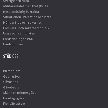
Sverige och Nato
Militäravtalet med USA (DCA)
Rysslands krig i Ukraina
Situationen i Palestina och Israel
Hållbar fred och säkerhet
Försvars- och säkerhetspolitik
Unga och värnplikten
Fredstidningen PAX
Fredspodden
STÖD OSS
Bli medlem
Ge en gåva
Gåvoshop
Gåvobevis
Skänk en minnesgåva
Företagsgåva
Fler sätt att ge