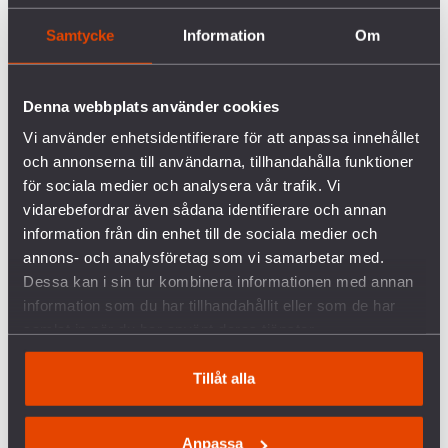
Kerstin Bergeå, ordförande Svenska Freds- och
Samtycke
Information
Om
Skiljedomsföreningen
Roberto Tamayo Hokkanen, ordförande
Denna webbplats använder cookies
Palestinagrupperna i Sverige
Vi använder enhetsidentifierare för att anpassa innehållet
och annonserna till användarna, tillhandahålla funktioner
för sociala medier och analysera vår trafik. Vi
vidarebefordrar även sådana identifierare och annan
information från din enhet till de sociala medier och
annons- och analysföretag som vi samarbetar med.
FÖRETAGEN INOM VAPENINDUSTRIN
Dessa kan i sin tur kombinera informationen med annan
information som du har tillhandahållit eller som de har
VANLIGA FRÅGOR OCH SVAR OM KRIGET I
samlat in när du har använt deras tjänster.
UKRAINA
Tillåt alla
SVERIGES VAPENHANDEL MED ISRAEL
Anpassa