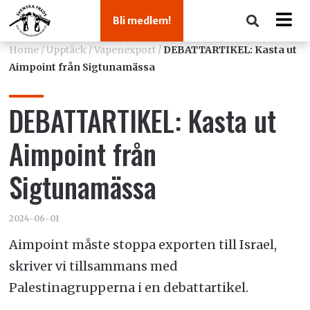
Bli medlem!
Home
/
Upptäck
/
Vapenexport
/
DEBATTARTIKEL: Kasta ut
Aimpoint från Sigtunamässa
DEBATTARTIKEL: Kasta ut
Aimpoint från
Sigtunamässa
2024-06-01
Aimpoint måste stoppa exporten till Israel,
skriver vi tillsammans med
Palestinagrupperna i en debattartikel.