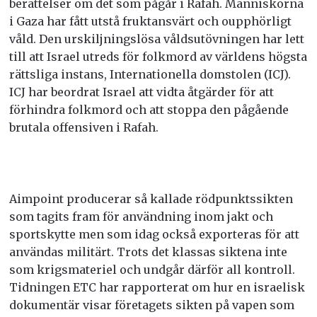
berättelser om det som pågår i Rafah. Människorna
i Gaza har fått utstå fruktansvärt och oupphörligt
våld. Den urskiljningslösa våldsutövningen har lett
till att Israel utreds för folkmord av världens högsta
rättsliga instans, Internationella domstolen (ICJ).
ICJ har beordrat Israel att vidta åtgärder för att
förhindra folkmord och att stoppa den pågående
brutala offensiven i Rafah.
Aimpoint producerar
så kallade rödpunktssikten
som tagits fram för användning inom jakt och
sportskytte men som idag också exporteras för att
användas militärt. Trots det klassas siktena inte
som krigsmateriel och undgår därför all kontroll.
Tidningen ETC har rapporterat om hur en israelisk
dokumentär visar företagets sikten på vapen som