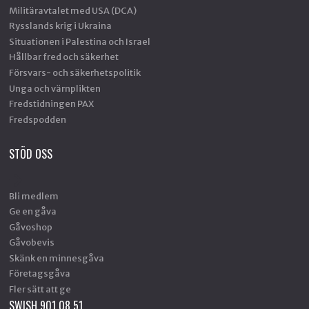
Militäravtalet med USA (DCA)
Rysslands krig i Ukraina
Situationen i Palestina och Israel
Hållbar fred och säkerhet
Försvars- och säkerhetspolitik
Unga och värnplikten
Fredstidningen PAX
Fredspodden
STÖD OSS
Bli medlem
Ge en gåva
Gåvoshop
Gåvobevis
Skänk en minnesgåva
Företagsgåva
Fler sätt att ge
SWISH 901 08 51