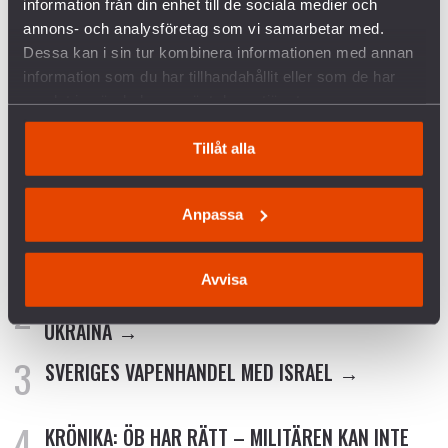
information från din enhet till de sociala medier och
på Svenska Freds, 070 763 48 51,
annons- och analysföretag som vi samarbetar med.
linda.akerstrom@svenskafreds.se
Dessa kan i sin tur kombinera informationen med annan
information som du har tillhandahållit eller som de har
>> Pressbilder
samlat in när du har använt deras tjänster.
Tillåt alla
Anpassa
FÖRETAGEN INOM VAPENINDUSTRIN
Avvisa
VANLIGA FRÅGOR OCH SVAR OM KRIGET I
UKRAINA
SVERIGES VAPENHANDEL MED ISRAEL
KRÖNIKA: ÖB HAR RÄTT – MILITÄREN KAN INTE