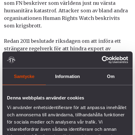
som FN beskriver som världens just nu värsta
humanitära katastrof. Attacker som av bland andra
organisationen Human Rights Watch beskrivits
som krigsbrott.
Redan 2011 beslutade riksdagen om att införa ett
strängare regelverk för att hindra export av
krigsmateriel till icke-demokratiska stater och
stater som kränker mänskliga rättigheter. Den 28:e
februari väntas lagförslaget röstas igenom i
Samtycke
Information
Om
riksdagen.
För mer information kontakta:
Denna webbplats använder cookies
Vi använder enhetsidentifierare för att anpassa innehållet
Agnes Hellström, ordförande för Svenska Freds,
och annonserna till användarna, tillhandahålla funktioner
0709 540 513,
agnes.hellstrom@svenskafreds.se
för sociala medier och analysera vår trafik. Vi
vidarebefordrar även sådana identifierare och annan
Linda Åkerström, ansvarig för nedrustningsfrågor