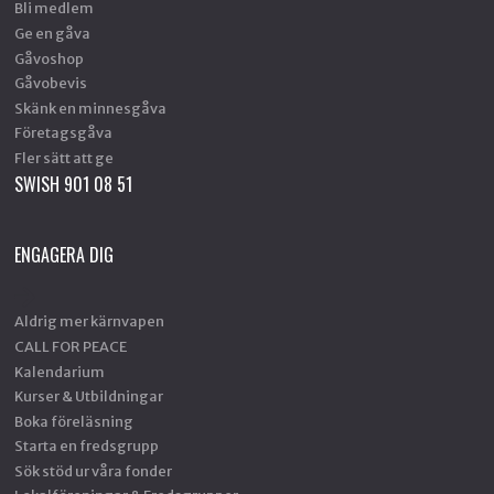
Bli medlem
Ge en gåva
Gåvoshop
Gåvobevis
Skänk en minnesgåva
Företagsgåva
Fler sätt att ge
SWISH 901 08 51
ENGAGERA DIG
Aldrig mer kärnvapen
CALL FOR PEACE
Kalendarium
Kurser & Utbildningar
Boka föreläsning
Starta en fredsgrupp
Sök stöd ur våra fonder