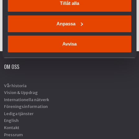
Tillåt alla
VAPENEXPORTEN OCH DEN FEMINISTISKA
UTRIKESPOLITIKEN
Anpassa
SAUDIVAPEN DEL 3 – REGERINGEN MÖRKAR KÄNNEDOM OM
BULVANBOLAG
Avvisa
OM OSS
Vår historia
Vision & Uppdrag
Internationella nätverk
Föreningsinformation
Lediga tjänster
English
Kontakt
Pressrum