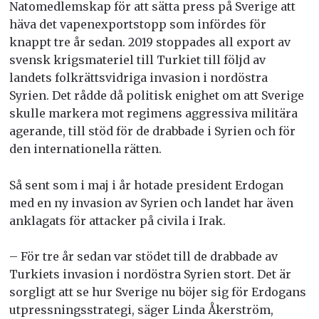
Natomedlemskap för att sätta press på Sverige att
häva det vapenexportstopp som infördes för
knappt tre år sedan.
2019 stoppades all export av
svensk krigsmateriel till Turkiet till följd av
landets folkrättsvidriga invasion i nordöstra
Syrien. Det rådde då politisk enighet om att Sverige
skulle markera mot regimens aggressiva militära
agerande, till stöd för de drabbade i Syrien och för
den internationella rätten.
Så sent som i maj i år hotade president Erdogan
med en ny invasion av Syrien och landet har även
anklagats för attacker på civila i Irak.
– För tre år sedan var stödet till de drabbade av
Turkiets invasion i nordöstra Syrien stort. Det är
sorgligt att se hur Sverige nu böjer sig för Erdogans
utpressningsstrategi, säger Linda Åkerström,