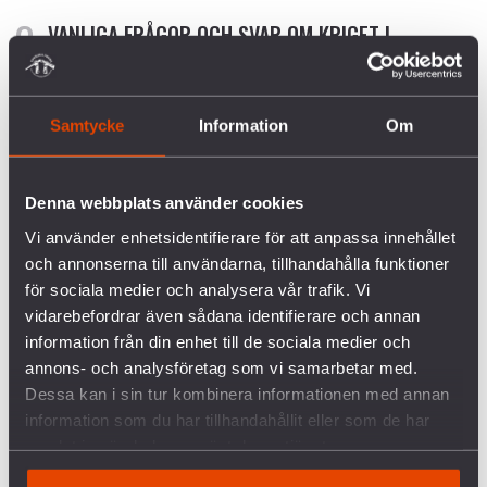
VANLIGA FRÅGOR OCH SVAR OM KRIGET I
UKRAINA
SVERIGES VAPENHANDEL MED ISRAEL
Samtycke
Information
Om
KRÖNIKA: ÖB HAR RÄTT – MILITÄREN KAN INTE
VINNA FREDEN
Denna webbplats använder cookies
Vi använder enhetsidentifierare för att anpassa innehållet
P3 DOKUMENTÄR OM BOFORSAFFÄREN
och annonserna till användarna, tillhandahålla funktioner
för sociala medier och analysera vår trafik. Vi
vidarebefordrar även sådana identifierare och annan
RELATERADE ARTIKLAR
information från din enhet till de sociala medier och
annons- och analysföretag som vi samarbetar med.
SAAB BESLUTAR OM ATT FORTSÄTTA VAPENEXPORT
TILL KRIGFÖRANDE LÄNDER
Dessa kan i sin tur kombinera informationen med annan
information som du har tillhandahållit eller som de har
VAPENEXPORT TILL DIKTATURER ÄR REGERINGENS ANSVAR
samlat in när du har använt deras tjänster.
NÄR DIKTATUREN FICK KÖPA JAS-PLAN