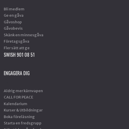
Bli medlem
Ge en gåva
Gåvoshop
Gåvobevis
Skänk en minnesgåva
Företagsgåva
Fler sätt att ge
SWISH 901 08 51
ENGAGERA DIG
Aldrig mer kärnvapen
CALL FOR PEACE
Kalendarium
Kurser & Utbildningar
Boka föreläsning
Starta en fredsgrupp