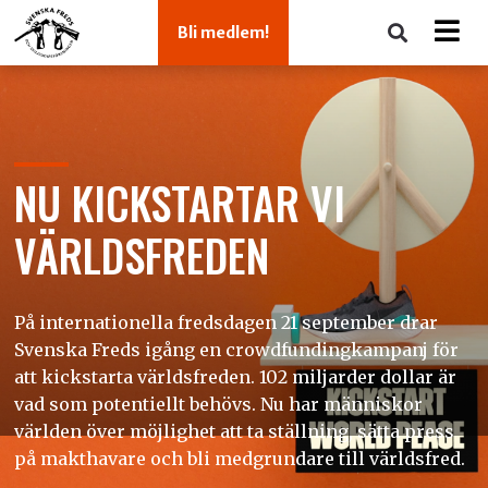
Bli medlem!
NU KICKSTARTAR VI
VÄRLDSFREDEN
På internationella fredsdagen 21 september drar
Svenska Freds igång en crowdfundingkampanj för
att kickstarta världsfreden. 102 miljarder dollar är
vad som potentiellt behövs. Nu har människor
världen över möjlighet att ta ställning, sätta press
på makthavare och bli medgrundare till världsfred.