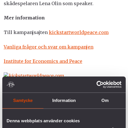
skådespelaren Lena Olin som speaker.
Mer information
Till kampanjsajten
kickstartworldpeace.com
Vanliga frågor och svar om kampanjen
Institute for Economics and Peace
Samtycke
Information
Om
FÖRETAGEN INOM VAPENINDUSTRIN
Denna webbplats använder cookies