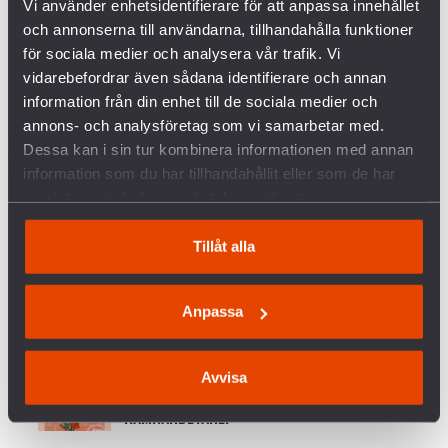
Vi använder enhetsidentifierare för att anpassa innehållet
VANLIGA FRÅGOR OCH SVAR OM KRIGET I
och annonserna till användarna, tillhandahålla funktioner
UKRAINA
för sociala medier och analysera vår trafik. Vi
vidarebefordrar även sådana identifierare och annan
SVERIGES VAPENHANDEL MED ISRAEL
information från din enhet till de sociala medier och
annons- och analysföretag som vi samarbetar med.
Dessa kan i sin tur kombinera informationen med annan
KRÖNIKA: ÖB HAR RÄTT – MILITÄREN KAN INTE
information som du har tillhandahållit eller som de har
VINNA FREDEN
samlat in när du har använt deras tjänster.
P3 DOKUMENTÄR OM BOFORSAFFÄREN
Tillåt alla
RELATERADE ARTIKLAR
Anpassa
BLOGGINLÄGG: TILLFÄLLE ATT STÄLLA RYSSLAND MOT VÄGGEN
OM SYRIEN
Avvisa
SKICKA ETT ROSKORT TILL SVERIGES
HAMNARBETARE!