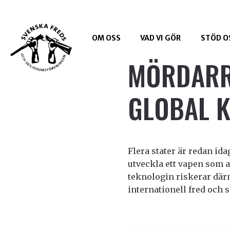
OM OSS
VAD VI GÖR
STÖD O
MÖRDARR
GLOBAL 
Flera stater är redan ida
utveckla ett vapen som a
teknologin riskerar där
internationell fred och 