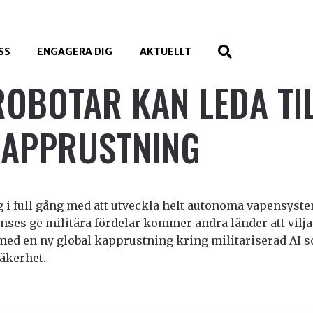
SS
ENGAGERA DIG
AKTUELLT
OBOTAR KAN LEDA TI
KAPPRUSTNING
g i full gång med att utveckla helt autonoma vapensystem
nses ge militära fördelar kommer andra länder att vilja 
med en ny global kapprustning kring militariserad AI 
säkerhet.