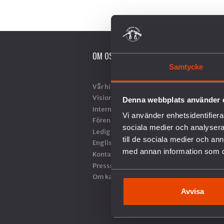
OM OSS
V
Samtycke
Vår historia
A
Vision & Uppdrag
N
Denna webbplats använder 
Internationella nätverk
S
Vi använder enhetsidentifierar
Föreningsinformation
M
sociala medier och analysera 
Lediga tjänster
R
till de sociala medier och a
English
S
med annan information som du 
Kontakt
H
Pressrum
F
Om kakor
U
F
Avvisa
F