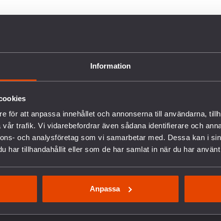
AD VI GÖR
STÖD OSS
Information
rbete mot vapenexport
Bli medlem
edrustning
Ge en gåva
cookies
verige och Nato
Gåvoshop
e för att anpassa innehållet och annonserna till användarna, tillh
ilitäravtalet med USA (DCA)
Gåvobevis
vår trafik. Vi vidarebefordrar även sådana identifierare och anna
ysslands krig i Ukraina
Skänk en minnesgåva
nnons- och analysföretag som vi samarbetar med. Dessa kan i sin
ituationen i Palestina och Israel
Företagsgåva
har tillhandahållit eller som de har samlat in när du har använt 
ållbar fred och säkerhet
Fler sätt att ge
SWISH 901 08 51
örsvars- och säkerhetspolitik
nga och värnplikten
redstidningen PAX
Anpassa
redspodden