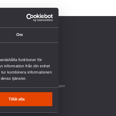
ENGAGERA DIG
Om
Aldrig mer kärnvapen
CALL FOR PEACE
Kalendarium
andahålla funktioner för
Kurser & Utbildningar
n information från din enhet
Boka föreläsning
 tur kombinera informationen
Starta en fredsgrupp
deras tjänster.
Sök stöd ur våra fonder
Lokalföreningar & Fredsgrupper
Tillåt alla