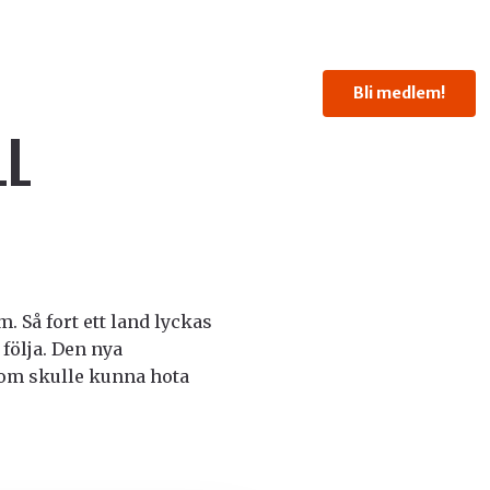
Bli medlem!
LL
. Så fort ett land lyckas
följa. Den nya
som skulle kunna hota