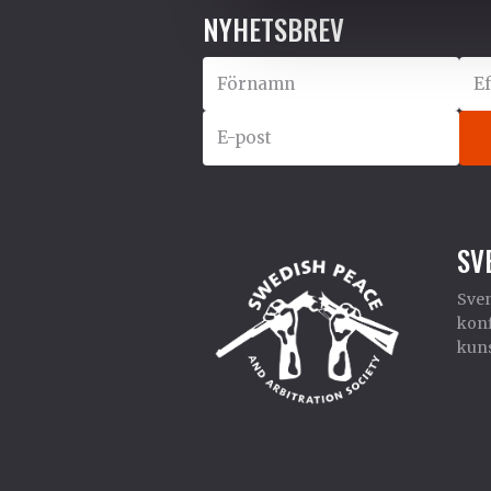
NYHETSBREV
SV
Sven
konf
kuns