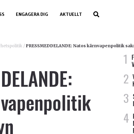
SS
ENGAGERA DIG
AKTUELLT
hetspolitik
/
PRESSMEDDELANDE: Natos kärnvapenpolitik sakn
DELANDE:
vapenpolitik
yn