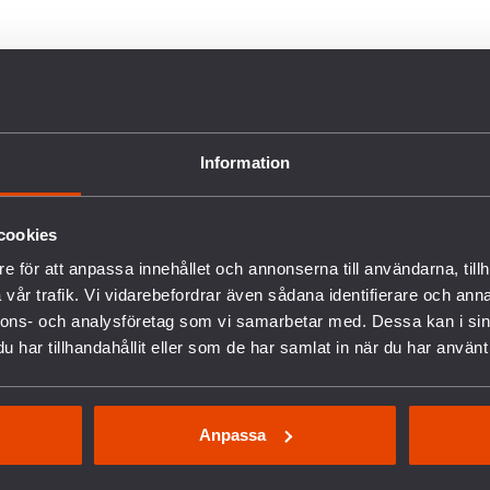
pen kan utplaceras utan att medborgarna är
h till och med mot ett parlaments uttryckliga
demokrati och transparens. Vi menar att det
ärnvapen på svenskt territorium för att täppa
Information
 Englund Burnett, ordförande på Svenska
cookies
ngre rapport som utreder obesvarade frågor
e för att anpassa innehållet och annonserna till användarna, tillh
t gå med i Nato. Rapporten, som lanseras i sin
vår trafik. Vi vidarebefordrar även sådana identifierare och anna
 av Svenska Freds och Svenska Läkare mot
nnons- och analysföretag som vi samarbetar med. Dessa kan i sin
har tillhandahållit eller som de har samlat in när du har använt 
Anpassa