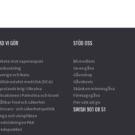
AD VI GÖR
STÖD OSS
rbete mot vapenexport
Bli medlem
edrustning
Ge en gåva
verige och Nato
Gåvoshop
ilitäravtalet med USA (DCA)
Gåvobevis
ysslands krig i Ukraina
Skänk en minnesgåva
ituationen i Palestina och Israel
Företagsgåva
ållbar fred och säkerhet
Fler sätt att ge
SWISH 901 08 51
örsvars- och säkerhetspolitik
nga och värnplikten
redstidningen PAX
redspodden