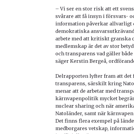
– Vi ser en stor risk att ett sv
svårare att få insyn i försvars- 
information påverkar allvarligt
demokratiska ansvarsutkrävandet
arbete med att kritiskt granska 
medlemskap är det av stor betyd
och transparens vad gäller både 
säger Kerstin Bergeå, ordförand
Delrapporten lyfter fram att det 
transparens, särskilt kring Nat
menar att de arbetar med transp
kärnvapenpolitik mycket begräns
nuclear sharing och när amerik
Natoländer, samt när kärnvapen 
Det finns flera exempel på lände
medborgares vetskap, informatio