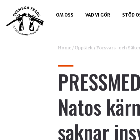
OM OSS
VAD VI GÖR
STÖD O
Home
/
Upptäck
/
Försvars- och Säker
PRESSMED
Natos kärn
saknar ins