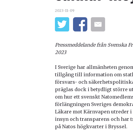
2023-11-09
Pressmeddelande från Svenska Fr
2023
I Sverige har allmänheten genom 
tillgång till information om sta
försvars- och säkerhetspolitisk
präglas dock i betydligt större 
om hur ett svenskt Natomedlems
förlängningen Sveriges demokra
Läkare mot Kärnvapen utreder i 
insyn och transparens och har tr
på Natos högkvarter i Bryssel.