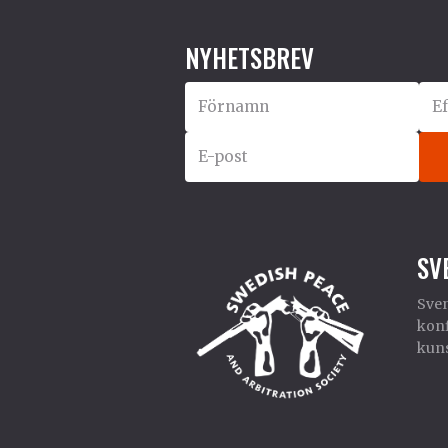
NYHETSBREV
SV
Sven
konf
kuns