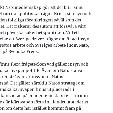
enskt Natomedlemskap gör att det blir ännu
och utrikespolitiska frågor. Brist på insyn och
 den folkliga förankringen såväl som det
. Det riskerar dessutom att försvåra vårt
och påverka säkerhetspolitiken. Vid ett
else att Sverige driver frågor om ökad insyn
Natos arbete och Sveriges arbete inom Nato,
e på Svenska Freds.
finns flera frågetecken vad gäller insyn och
os kärnvapenpolitik. Även om Nato själva
arensfrågan är insynen i Natos
ad. Det gäller särskilt Natos strategi om
anska kärnvapen finns utplacerade i
kan vistas på en medlemsstats territorium.
r där kärnvapen förts in i landet utan deras
n om detta har istället kommit fram på