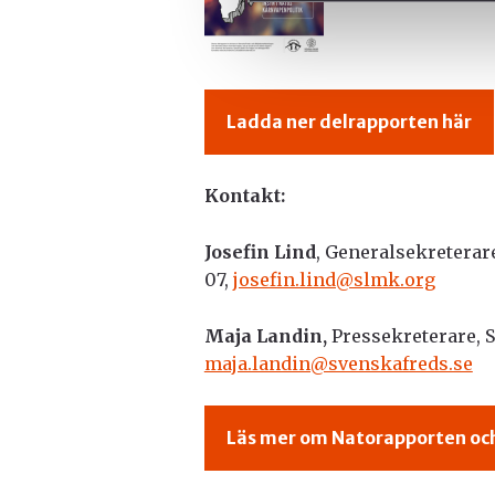
Ladda ner delrapporten här
Kontakt:
Josefin Lind
, Generalsekreterar
07,
josefin.lind@slmk.org
Maja Landin,
Pressekreterare, S
maja.landin@svenskafreds.se
Läs mer om Natorapporten och 