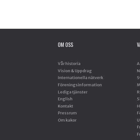
OM OSS
V
Vår historia
A
Vision & Uppdrag
N
Internationella nätverk
S
Föreningsinformation
M
Lediga tjänster
R
English
S
Kontakt
H
Pressrum
F
Om kakor
U
F
F