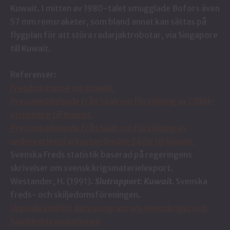
Kuwait. I mitten av 1980-talet smugglade Bofors även
57 mm remsraketer, som bland annat kan sättas på
flygplan för att störa radarjaktrobotar, via Singapore
till Kuwait.
Referenser:
Freedom House om Kuwait.
Pressmeddelande från Saab om försäljning av CBRN-
utrustning till Kuwait.
Pressmeddelande från Saab om försäljning av
undervattensfarkosten Double Eagle till Kuwait.
Svenska Freds statistik baserad på regeringens
skrivelser om svensk krigsmaterielexport.
Westander, H. (1991).
Slutrapport: Kuwait.
Svenska
freds- och skiljedomsföreningen.
Uppsala conflict data program om Jemenkriget och
Saudiledda koalationen