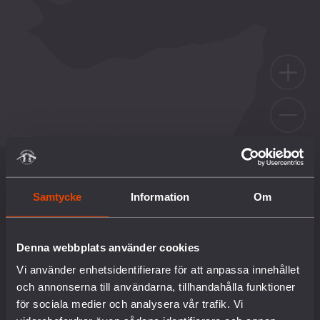
KUWAIT
Samtycke
Information
Om
VÄLKOMMEN TILL
VAPENKARTAN!
Denna webbplats använder cookies
Ofri
Vapenkartan är en kunskapsbas där du
Vi använder enhetsidentifierare för att anpassa innehållet
och annonserna till användarna, tillhandahålla funktioner
kan se ett urval av de länder dit svensk
för sociala medier och analysera vår trafik. Vi
krigsmateriel exporterats, exporteras