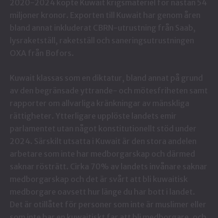
2020-2024 köpte Kuwait krigsmateriel för nästan 54
miljoner kronor.
Exporten till Kuwait har genom åren
bland annat inkluderat CBRN-utrustning från Saab
,
lysraketställ, raketställ och saneringsutrustningen
OXA från Bofors.
Kuwait klassas som en diktatur, bland annat på grund
av den begränsade yttrande- och mötesfriheten samt
rapporter om allvarliga kränkningar av mänskliga
rättigheter. Ytterligare upplöste landets emir
parlamentet utan något konstitutionellt stöd under
2024. Särskilt utsatta i Kuwait är den stora andelen
arbetare som inte har medborgarskap och därmed
saknar rösträtt. Cirka 70% av landets invånare saknar
medborgarskap och det är svårt att bli kuwaitisk
medborgare oavsett hur länge du har bott i landet.
Det är otillåtet för personer som inte är muslimer eller
som inte har en kuwaitiskt far att bli medborgare, och