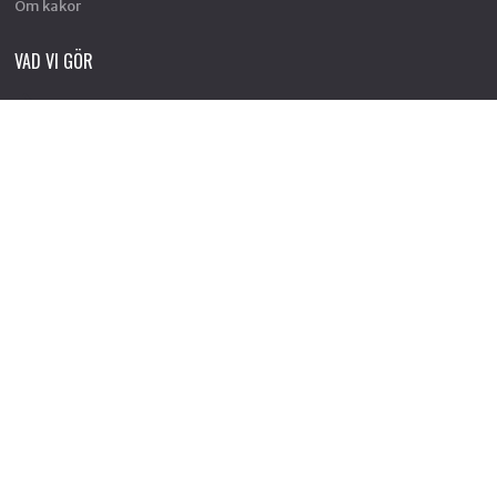
Om kakor
VAD VI GÖR
Arbete mot vapenexport
Nedrustning
Sverige och Nato
Militäravtalet med USA (DCA)
Rysslands krig i Ukraina
Situationen i Palestina och Israel
Hållbar fred och säkerhet
Försvars- och säkerhetspolitik
Unga och värnplikten
Fredstidningen PAX
Fredspodden
STÖD OSS