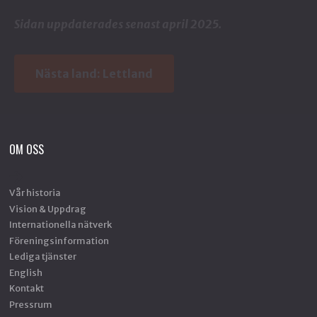
Sidan uppdaterades senast april 2025.
Nästa land:
Lettland
OM OSS
Vår historia
Vision & Uppdrag
Internationella nätverk
Föreningsinformation
Lediga tjänster
English
Kontakt
Pressrum