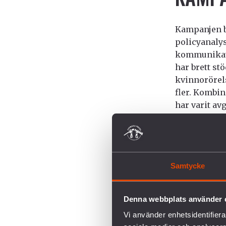
Kampanjen b
policyanalys
kommunikati
har brett st
kvinnorörels
fler. Kombi
har varit a
Arms Trade Tr
Control Arms
uppfyller si
Samtycke
få fler state
“Less than t
crossed the 
Denna webbplats använder 
into-force…I
Vi använder enhetsidentifierar
this speedy 