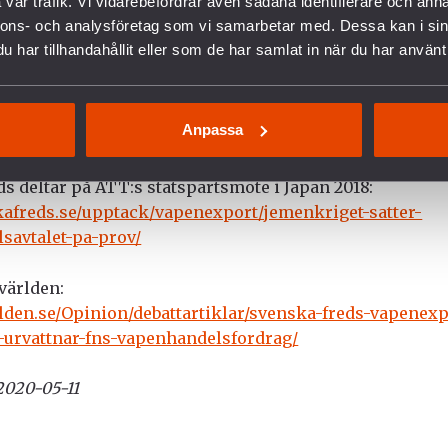
vår trafik. Vi vidarebefordrar även sådana identifierare och anna
ary General Ban Ki-moon, 25 September 2014
nnons- och analysföretag som vi samarbetar med. Dessa kan i sin
har tillhandahållit eller som de har samlat in när du har använt 
ds har varit medlemmar i Control Arms sedan starten 2
t för ett avtal som får effekt.
Anpassa
s deltar på ATT:s statspartsmöte i Japan 2018:
freds.se/upptack/vapenexport/jemenkriget-satter-
savtalet-pa-prov/
världen:
en.se/Opinion/debattartiklar/svenska-freds-vapenexpo
-urvattnar-fns-vapenhandelsfordrag/
2020-05-11