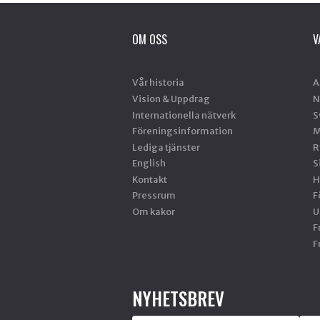
OM OSS
V
Vår historia
A
Vision & Uppdrag
N
Internationella nätverk
S
Föreningsinformation
M
Lediga tjänster
R
English
S
Kontakt
H
Pressrum
F
Om kakor
U
F
F
NYHETSBREV