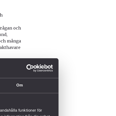
ch
frågan och
und,
 och många
makthavare
talet.
ag som
bär och att
Om
 have
y’s entry-
helped make
andahålla funktioner för