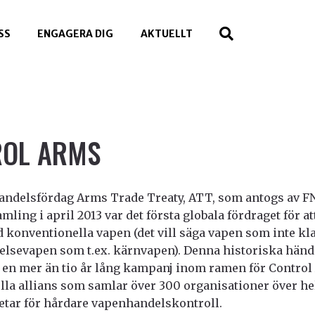
SS
ENGAGERA DIG
AKTUELLT
ROL ARMS
andelsfördag Arms Trade Treaty, ATT, som antogs av F
mling i april 2013 var det första globala fördraget för at
 konventionella vapen (det vill säga vapen som inte k
elsevapen som t.ex. kärnvapen). Denna historiska händ
v en mer än tio år lång kampanj inom ramen för Control
lla allians som samlar över 300 organisationer över he
etar för hårdare vapenhandelskontroll.