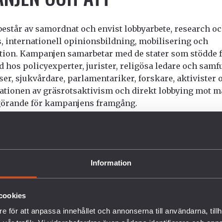
estår av samordnat och envist lobbyarbete, research o
, internationell opinionsbildning, mobilisering och
on. Kampanjen samarbetar med de stater som stödde 
öd hos policyexperter, jurister, religösa ledare och samf
er, sjukvårdare, parlamentariker, forskare, aktivister
nationen av gräsrotsaktivism och direkt lobbying mot 
vgörande för kampanjens framgång.
eaty trädde i kraft 2014 efter att 50 stater ratificerat av
 fortsätter arbeta för ett effektivt och kvalitativt fördr
tt syfte att begränsa det lidande som vapenhandeln inne
Information
r att skriva under och ratificera avtalet
wo years after its adoption by the General Assembly, we
threshold of 50 ratifications needed to trigger the Treat
cookies
 salute the many civil society organizations that have 
e för att anpassa innehållet och annonserna till användarna, tillh
progress possible.”