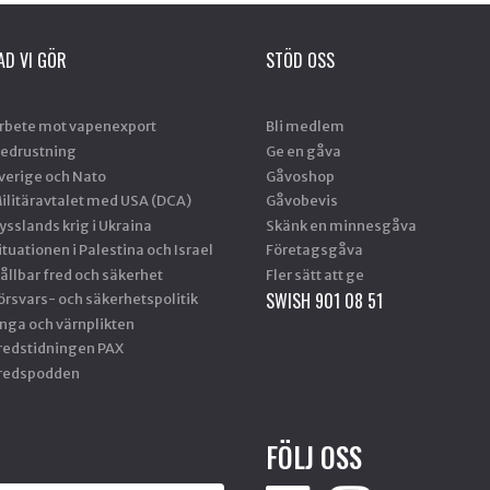
AD VI GÖR
STÖD OSS
rbete mot vapenexport
Bli medlem
edrustning
Ge en gåva
verige och Nato
Gåvoshop
ilitäravtalet med USA (DCA)
Gåvobevis
ysslands krig i Ukraina
Skänk en minnesgåva
ituationen i Palestina och Israel
Företagsgåva
ållbar fred och säkerhet
Fler sätt att ge
SWISH 901 08 51
örsvars- och säkerhetspolitik
nga och värnplikten
redstidningen PAX
redspodden
FÖLJ OSS