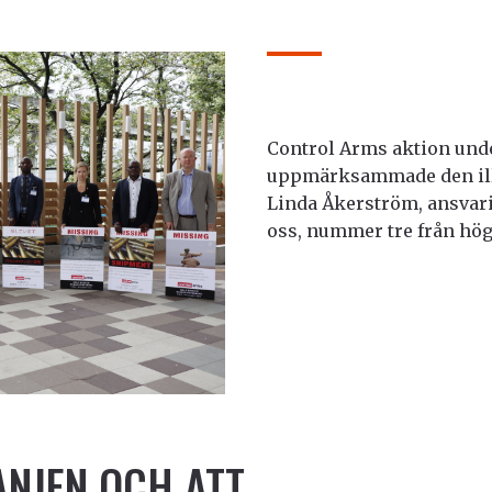
Control Arms aktion und
uppmärksammade den ill
Linda Åkerström, ansvar
oss, nummer tre från hög
NJEN OCH ATT