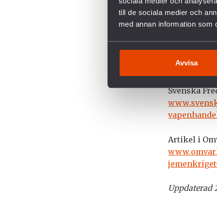
sociala medier och analysera 
– Un Secret
till de sociala medier och a
med annan information som du 
Svenska Fre
aktivt arbeta
Avvisa
Läs mer:
Svenska Fred
www.svenska
vapenhandel
Artikel i Om
www.omvarld
jemenkriget
Uppdaterad 