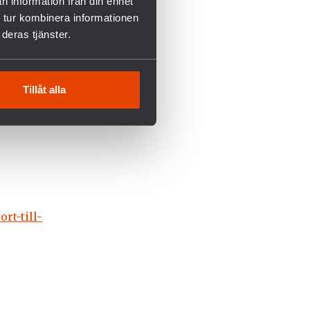
n information från din enhet
 tur kombinera informationen
deras tjänster.
003 och
Tillåt alla
rt-till-