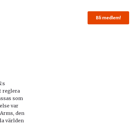
Bli medlem!
N:s
t reglera
lassas som
else var
 Arms, den
la världen