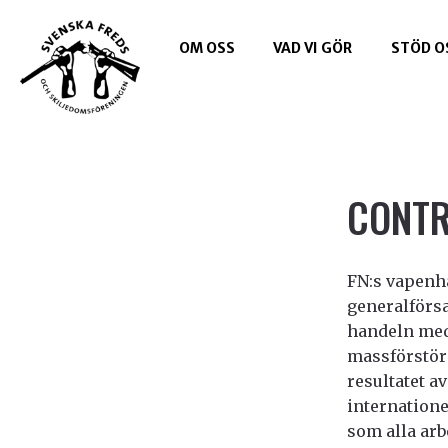
OM OSS
VAD VI GÖR
STÖD O
CONT
FN:s vapenh
generalförsa
handeln med
massförstör
resultatet a
internatione
som alla arb