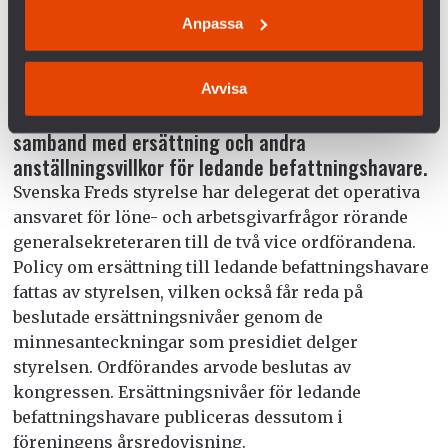
friskvårdsbidrag ingår i övriga ersättningar enligt
Anpassa
Svenska Freds bestämmelser. Externa arvoden från
exempelvis föreläsningar tillfaller föreningen.
Avvisa
7. Styrelsens beredning av och beslutsfattande i
samband med ersättning och andra
anställningsvillkor för ledande befattningshavare.
Svenska Freds styrelse har delegerat det operativa
ansvaret för löne- och arbetsgivarfrågor rörande
generalsekreteraren till de två vice ordförandena.
Policy om ersättning till ledande befattningshavare
fattas av styrelsen, vilken också får reda på
beslutade ersättningsnivåer genom de
minnesanteckningar som presidiet delger
styrelsen. Ordförandes arvode beslutas av
kongressen. Ersättningsnivåer för ledande
befattningshavare publiceras dessutom i
föreningens årsredovisning.