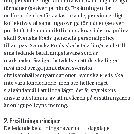
lön, pension enligt kollektivavtal samt inga övriga
förmåner (se även punkt 6). Ersättningen för
ordföranden består av fast arvode, pension enligt
kollektivavtal samt inga övriga förmåner (se även
punkt 6). I den mån riktlinjer saknas i denna policy
skall Svenska Freds generella personalpolicy
tillämpas. Svenska Freds ska betala lön/arvode till
sina ledande befattningshavare som är
marknadsmässiga i betydelsen att de ska ligga i
nivå med övriga jämförbara svenska
civilsamhällesorganisationer. Svenska Freds ska
inte vara löneledande, men ser heller inget
självändamål i att ligga lägst. det är styrelsens
ansvar att stämma av att nivåerna på ersättningarna
är enligt policyns mening.
2. Ersättningsprinciper
De ledande befattningshavarna – i dagsläget