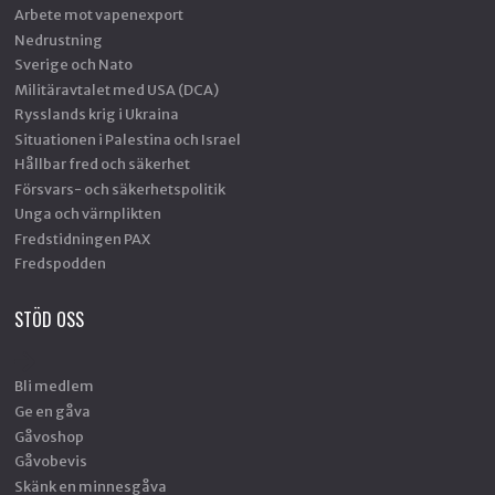
Arbete mot vapenexport
Nedrustning
Sverige och Nato
Militäravtalet med USA (DCA)
Rysslands krig i Ukraina
Situationen i Palestina och Israel
Hållbar fred och säkerhet
Försvars- och säkerhetspolitik
Unga och värnplikten
Fredstidningen PAX
Fredspodden
STÖD OSS
Bli medlem
Ge en gåva
Gåvoshop
Gåvobevis
Skänk en minnesgåva