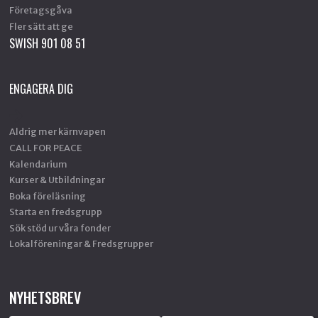
Företagsgåva
Fler sätt att ge
SWISH 901 08 51
ENGAGERA DIG
Aldrig mer kärnvapen
CALL FOR PEACE
Kalendarium
Kurser & Utbildningar
Boka föreläsning
Starta en fredsgrupp
Sök stöd ur våra fonder
Lokalföreningar & Fredsgrupper
NYHETSBREV