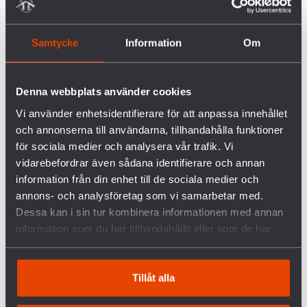
Uppsägningstiden skall för generalsekreteraren
vara tre månader från både befattningshavaren och
Svenska Freds sida. För övriga ledande
Samtycke
Information
Om
befattningshavare skall uppsägningsvillkoren följa
aktuellt branschavtal. För det fall att ledande
Denna webbplats använder cookies
befattningshavare grovt har åsidosatt sina
åligganden enligt lag eller avtal, har Svenska Freds
Vi använder enhetsidentifierare för att anpassa innehållet
rätt att säga upp avtalet med omedelbar verkan.
och annonserna till användarna, tillhandahålla funktioner
för sociala medier och analysera vår trafik. Vi
vidarebefordrar även sådana identifierare och annan
För Svenska Freds ordförande gäller val samt
information från din enhet till de sociala medier och
eventuella omval vid kongressen. Vid en situation
annons- och analysföretag som vi samarbetar med.
då ordföranden ej blir omvald trots att denne ställt
Dessa kan i sin tur kombinera informationen med annan
upp, utgår en ersättning motsvarande tre månaders
information som du har tillhandahållit eller som de har
arvode.
samlat in när du har använt deras tjänster.
6. Övriga förmåner
Tillåt alla
Vid sjukdom tillämpas inom Svenska Freds vid var
tid gällande sjuklöneregler. Tjänsteresor, samt