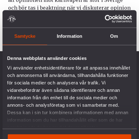
att opinionen mot kärnvapen är stor i Sverige
och bör tas i beaktning när vi diskuterar opinion
för kärnvapenalliansen Nato. (se fråga 12-15 för
mer om Natos kärnvapenpolitik).
Samtycke
Information
Om
Denna webbplats använder cookies
OM OSS
Vi använder enhetsidentifierare för att anpassa innehållet
och annonserna till användarna, tillhandahålla funktioner
för sociala medier och analysera vår trafik. Vi
Vår historia
vidarebefordrar även sådana identifierare och annan
Vision & Uppdrag
information från din enhet till de sociala medier och
Internationella nätverk
annons- och analysföretag som vi samarbetar med.
Föreningsinformation
Dessa kan i sin tur kombinera informationen med annan
Lediga tjänster
information som du har tillhandahållit eller som de har
English
samlat in när du har använt deras tjänster.
Kontakt
Pressrum