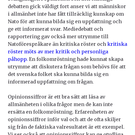
debatten gick väldigt fort anser vi att människor
i allmänhet inte har fått tillräcklig kunskap om
Nato för att kunna bilda sig en uppfattning och
ge ett informerat svar. Mediedebatt och
rapportering gav också mer utrymme till
Natoförespråkare än kritiska röster och
kritiska
röster möts av mer kritik och personliga
påhopp.
En folkomröstning hade kunnat skapa
utrymme att diskutera frågan som behövs för att
det svenska folket ska kunna bilda sig en
informerad uppfattning om frågan.
Opinionssiffror är ett bra sätt att läsa av
allmänheten i olika frågor men de kan inte
ersätta en folkomröstning. Erfarenheten av
opinionssiffror inför val och att de ofta skiljer
sig från de faktiska valresultatet är ett exempel.
Vi ser också att opinionssiffror kan ge otydliga