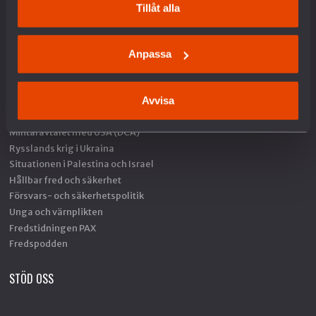
Om kakor
Tillåt alla
VAD VI GÖR
Anpassa
Arbete mot vapenexport
Avvisa
Nedrustning
Sverige och Nato
Militäravtalet med USA (DCA)
Rysslands krig i Ukraina
Situationen i Palestina och Israel
Hållbar fred och säkerhet
Försvars- och säkerhetspolitik
Unga och värnplikten
Fredstidningen PAX
Fredspodden
STÖD OSS