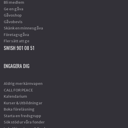
Bli medlem
Ge en gåva
Gåvoshop
Gåvobevis
Skänk en minnesgåva
Företagsgåva
Fler sätt att ge
SWISH 901 08 51
ENGAGERA DIG
Aldrig mer kärnvapen
CALL FOR PEACE
Kalendarium
Kurser & Utbildningar
Boka föreläsning
Starta en fredsgrupp
Sök stöd ur våra fonder