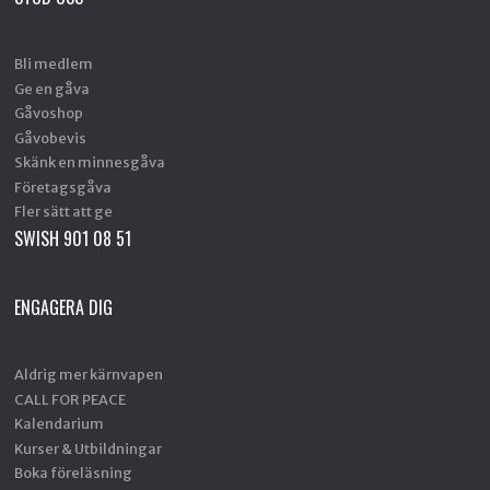
Bli medlem
Ge en gåva
Gåvoshop
Gåvobevis
Skänk en minnesgåva
Företagsgåva
Fler sätt att ge
SWISH 901 08 51
ENGAGERA DIG
Aldrig mer kärnvapen
CALL FOR PEACE
Kalendarium
Kurser & Utbildningar
Boka föreläsning