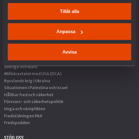
Kontakt
Tillåt alla
Pressrum
Om kakor
Anpassa
VAD VI GÖR
Avvisa
Arbete mot vapenexport
Nedrustning
Sverige och Nato
Militäravtalet med USA (DCA)
Rysslands krig i Ukraina
Situationen i Palestina och Israel
Hållbar fred och säkerhet
Försvars- och säkerhetspolitik
Unga och värnplikten
Fredstidningen PAX
Fredspodden
STÖD OSS