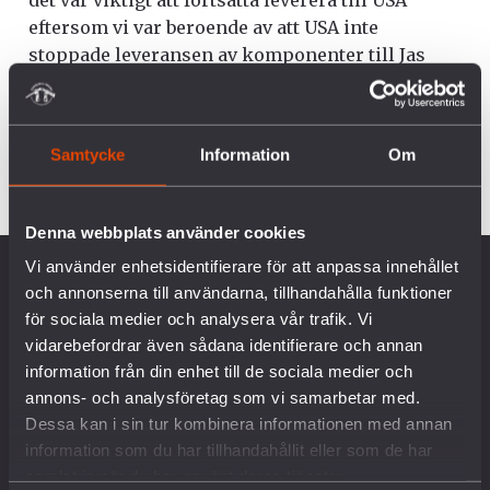
det var viktigt att fortsätta leverera till USA
eftersom vi var beroende av att USA inte
stoppade leveransen av komponenter till Jas
Gripen.
Uppdaterad 2021-12-21
Samtycke
Information
Om
Denna webbplats använder cookies
Vi använder enhetsidentifierare för att anpassa innehållet
OM OSS
och annonserna till användarna, tillhandahålla funktioner
för sociala medier och analysera vår trafik. Vi
vidarebefordrar även sådana identifierare och annan
Vår historia
information från din enhet till de sociala medier och
Vision & Uppdrag
annons- och analysföretag som vi samarbetar med.
Internationella nätverk
Dessa kan i sin tur kombinera informationen med annan
Föreningsinformation
information som du har tillhandahållit eller som de har
Lediga tjänster
samlat in när du har använt deras tjänster.
English