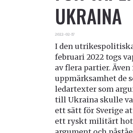
UKRAINA
2022-02-17
I den utrikespolitisk
februari 2022 togs v
av flera partier. Även
uppmärksamhet de se
ledartexter som argu
till Ukraina skulle v
ett sätt för Sverige a
ett ryskt militärt ho
argument och påståen