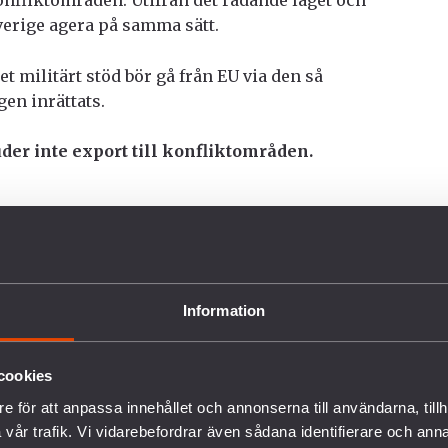
onfliktområden. Utifrån det rådande läget och
verige agera på samma sätt.
t militärt stöd bör gå från EU via den så
gen inrättats.
der inte export till konfliktområden.
 vad det svenska regelverket tillåter och inte
 till konfliktområden. Vissa debattörer har
export inte skulle vara tillåten. Tyvärr
mot en lång tradition av att exportera svenska
Information
likt.
cookies
r Sverige med några undantag exporterat
h Pakistan varje år sedan 1950-talet. Dessa
e för att anpassa innehållet och annonserna till användarna, tillh
 i väpnad konflikt med varandra. Sverige har
vår trafik. Vi vidarebefordrar även sådana identifierare och anna