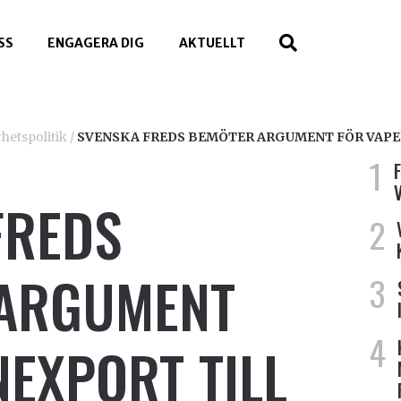
SS
ENGAGERA DIG
AKTUELLT
hetspolitik
/
SVENSKA FREDS BEMÖTER ARGUMENT FÖR VAPE
FREDS
ARGUMENT
EXPORT TILL