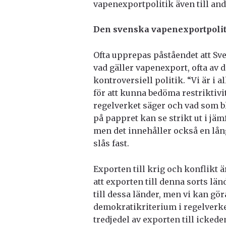
vapenexportpolitik även till an
Den svenska vapenexportpoliti
Ofta upprepas påståendet att Sve
vad gäller vapenexport, ofta av 
kontroversiell politik. “Vi är i a
för att kunna bedöma restriktivi
regelverket säger och vad som bl
på pappret kan se strikt ut i jä
men det innehåller också en lån
slås fast.
Exporten till krig och konflikt 
att exporten till denna sorts län
till dessa länder, men vi kan gör
demokratikriterium i regelverke
tredjedel av exporten till icked