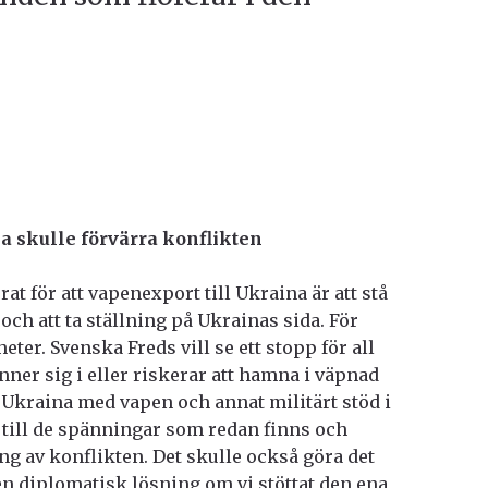
na skulle förvärra konflikten
t för att vapenexport till Ukraina är att stå
och att ta ställning på Ukrainas sida. För
ter. Svenska Freds vill se ett stopp för all
nner sig i eller riskerar att hamna i väpnad
m Ukraina med vapen och annat militärt stöd i
a till de spänningar som redan finns och
ing av konflikten. Det skulle också göra det
l en diplomatisk lösning om vi stöttat den ena