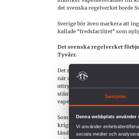
undviker vapenleveranser till k
det svenska regelverket borde S
Sverige bör även markera att inge
kallade “fredsfacilitet” som nyli
Det svenska regelverket förbju
Tyvärr.
Det råder också förvirring kring
när det kommer till vapenexport
uttryckt det som att denna sorts 
stämmer inte det, det finns däre
Samtycke
vapen till länder i krig och konf
Denna webbplats använder 
Som några av många exempel ha
krigsmateriel till både Indien oc
Vi använder enhetsidentifierar
länder har under denna tid legat
sociala medier och analysera 