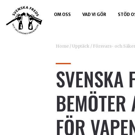
OM OSS
VAD VI GÖR
STÖD O
Home
/
Upptäck
/
Försvars- och Säker
SVENSKA 
BEMÖTER 
FÖR VAPEN