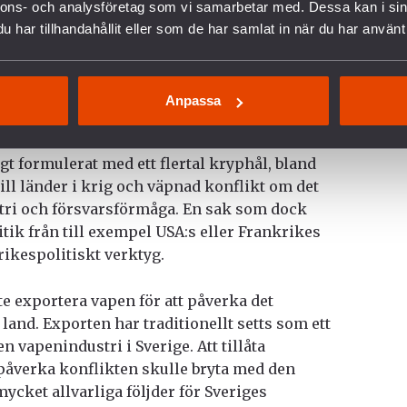
ll USA under bland annat Irakkriget. Det mest
nnons- och analysföretag som vi samarbetar med. Dessa kan i sin
en, där Sverige tillåter export av
har tillhandahållit eller som de har samlat in när du har använt 
 den saudi- och UAE-ledda koalitionen. 2020
enexport till dessa länder enligt Svenska
abemiraten (UAE) var samma år Sveriges
Anpassa
gt formulerat med ett flertal kryphål, bland
ill länder i krig och väpnad konflikt om det
ri och försvarsförmåga. En sak som dock
tik från till exempel USA:s eller Frankrikes
ikespolitiskt verktyg.
nte exportera vapen för att påverka det
land. Exporten har traditionellt setts som ett
n vapenindustri i Sverige. Att tillåta
 påverka konflikten skulle bryta med den
mycket allvarliga följder för Sveriges