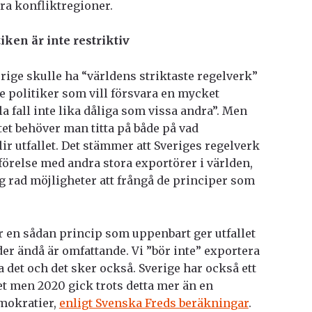
dra konfliktregioner.
ken är inte restriktiv
rige skulle ha “världens striktaste regelverk”
de politiker som vill försvara en mycket
lla fall inte lika dåliga som vissa andra”. Men
tet behöver man titta på både på vad
ir utfallet. Det stämmer att Sveriges regelverk
mförelse med andra stora exportörer i världen,
g rad möjligheter att frångå de principer som
är en sådan princip som uppenbart ger utfallet
der ändå är omfattande. Vi ”bör inte” exportera
a det och det sker också. Sverige har också ett
t men 2020 gick trots detta mer än en
emokratier,
enligt Svenska Freds beräkningar
.