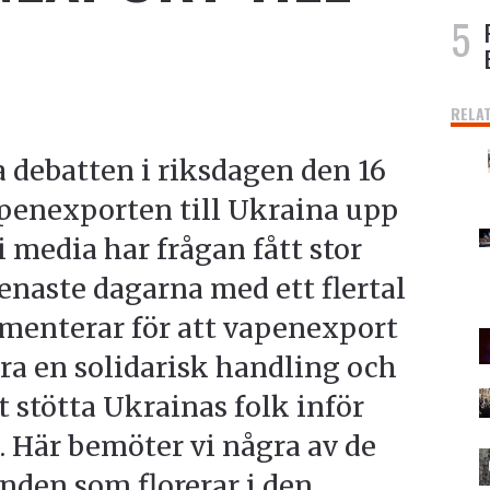
RELA
a debatten i riksdagen den 16
apenexporten till Ukraina upp
 i media har frågan fått stor
naste dagarna med ett flertal
menterar för att vapenexport
ara en solidarisk handling och
tt stötta Ukrainas folk inför
t. Här bemöter vi några av de
den som florerar i den