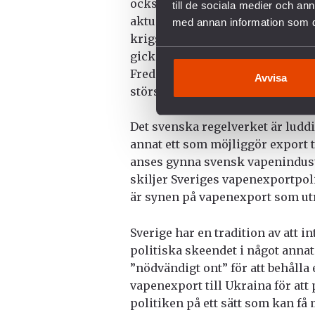
också levererat krigsmateriel ti
till de sociala medier och a
aktuella exemplet är kriget i Jem
med annan information som du 
krigsmateriel till flera länder i
gick
en femtedel
av Sveriges vap
Freds beräkningar. Förenade ar
Avvisa
största vapenkund.
Det svenska regelverket är luddi
annat ett som möjliggör export t
anses gynna svensk vapenindust
skiljer Sveriges vapenexportpoli
är synen på vapenexport som utr
Sverige har en tradition av att i
politiska skeendet i något annat 
”nödvändigt ont” för att behålla e
vapenexport till Ukraina för att
politiken på ett sätt som kan få 