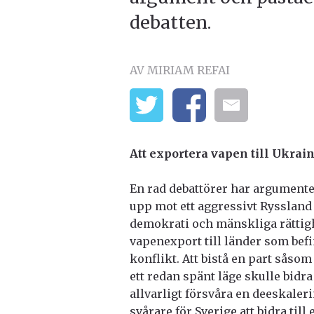
debatten.
AV MIRIAM REFAI
Att exportera vapen till Ukrai
En rad debattörer har argumentera
upp mot ett aggressivt Ryssland 
demokrati och mänskliga rättighe
vapenexport till länder som befi
konflikt. Att bistå en part såso
ett redan spänt läge skulle bidr
allvarligt försvåra en deeskaler
svårare för Sverige att bidra til