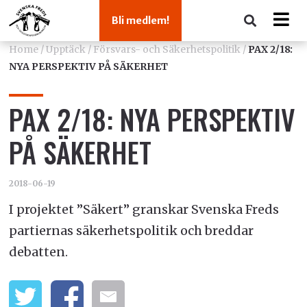
Bli medlem!
Home
/
Upptäck
/
Försvars- och Säkerhetspolitik
/
PAX 2/18:
NYA PERSPEKTIV PÅ SÄKERHET
PAX 2/18: NYA PERSPEKTIV
PÅ SÄKERHET
2018-06-19
I projektet ”Säkert” granskar Svenska Freds
partiernas säkerhetspolitik och breddar
debatten.