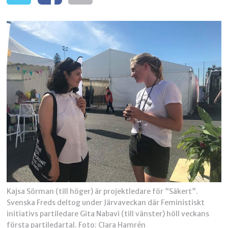
Kajsa Sörman (till höger) är projektledare för ”Säkert”.
Svenska Freds deltog under Järvaveckan där Feministiskt
initiativs partiledare Gita Nabavi (till vänster) höll veckans
första partiledartal. Foto: Clara Hamrén