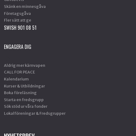
Skänk en minnesgåva
Företagsgåva
Fler sätt att ge
SWISH 901 08 51
ENGAGERA DIG
Aldrig mer kärnvapen
CALL FOR PEACE
Kalendarium
Kurser & Utbildningar
Boka föreläsning
Starta en fredsgrupp
Sök stöd ur våra fonder
Lokalföreningar & Fredsgrupper