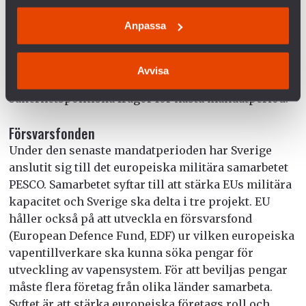
Miljöpartiet inväntar resultatet av den tillsatta
Anpassa
utredningen. Vänsterpartiet och Feministiskt
initiativ vill att Sverige skriver under avtalet och
Vänsterpartiet uppger att undertecknande av
Avvisa
kärnvapenförbudet är en av deras viktigaste
säkerhetspolitiska frågor för nästa mandatperiod.
Försvarsfonden
Under den senaste mandatperioden har Sverige
anslutit sig till det europeiska militära samarbetet
PESCO. Samarbetet syftar till att stärka EUs militära
kapacitet och Sverige ska delta i tre projekt. EU
håller också på att utveckla en försvarsfond
(European Defence Fund, EDF) ur vilken europeiska
vapentillverkare ska kunna söka pengar för
utveckling av vapensystem. För att beviljas pengar
måste flera företag från olika länder samarbeta.
Syftet är att stärka europeiska företags roll och