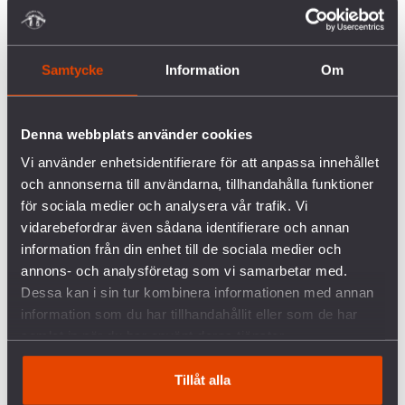
avtalet har regeringen tillsatt en utredning som blir
klar först efter valet.
Samtycke
Information
Om
De partier som vill gå med i Nato anser att en
underskrift för kärnvapenförbud kommer att
försvåra processen mot ett medlemskap och att det
Denna webbplats använder cookies
kommer att skada vårt försvars- och
Vi använder enhetsidentifierare för att anpassa innehållet
säkerhetspolitiska samarbete med USA och andra
och annonserna till användarna, tillhandahålla funktioner
Nato-länder.
för sociala medier och analysera vår trafik. Vi
vidarebefordrar även sådana identifierare och annan
Kärnvapen är inte inskrivet i Natos stadgar, utan
information från din enhet till de sociala medier och
endast i alliansens policydokument och strategier.
annons- och analysföretag som vi samarbetar med.
Detta innebär att varje land har möjlighet att ta
Dessa kan i sin tur kombinera informationen med annan
avstånd från kärnvapen trots att de är en del av
information som du har tillhandahållit eller som de har
Nato.
samlat in när du har använt deras tjänster.
Allianspartierna och Sverigedemokraterna är emot
Tillåt alla
ett förbud medan Socialdemokraterna och