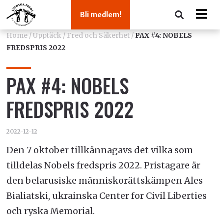
Bli medlem!
Home
/
Upptäck
/
Fred och Säkerhet
/
PAX #4: NOBELS
FREDSPRIS 2022
PAX #4: NOBELS
FREDSPRIS 2022
2022-12-12
Den 7 oktober tillkännagavs det vilka som
tilldelas Nobels fredspris 2022. Pristagare är
den belarusiske människorättskämpen Ales
Bialiatski, ukrainska Center for Civil Liberties
och ryska Memorial.