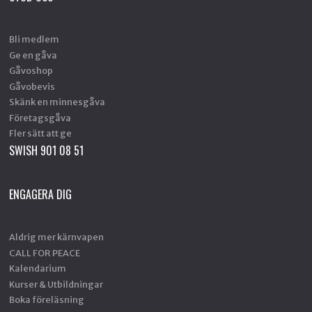
Bli medlem
Ge en gåva
Gåvoshop
Gåvobevis
Skänk en minnesgåva
Företagsgåva
Fler sätt att ge
SWISH 901 08 51
ENGAGERA DIG
Aldrig mer kärnvapen
CALL FOR PEACE
Kalendarium
Kurser & Utbildningar
Boka föreläsning