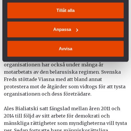
och människorättsförsvarare i Belarus som 1996
Tillåt alla
grundade organisationen The Human Rights Center
Visna. En tidigare samarbetsorganisation till
Svenska Freds. Viasna har i snart 30 år gett stöd till
Anpassa
politiska fångar och är idag landets ledande
människorättsorganisation. Ales har mottagit flera
Avvisa
utmärkelser för sitt arbete, bland annat Right
Livelihood Award och Per Anger-priset. Men
organisationen har också under många år
motarbetats av den belarusiska regimen. Svenska
Freds stöttade Viasna med att bland annat
protestera mot de åtgärder som vidtogs för att tysta
organisationen och dess företrädare.
Ales Bialiatski satt fängslad mellan åren 2011 och
2014 till följd av sitt arbete för demokrati och
mänskliga rättigheter som myndigheterna vill tysta
ner. Sedan fortsatte hans människorättsliga