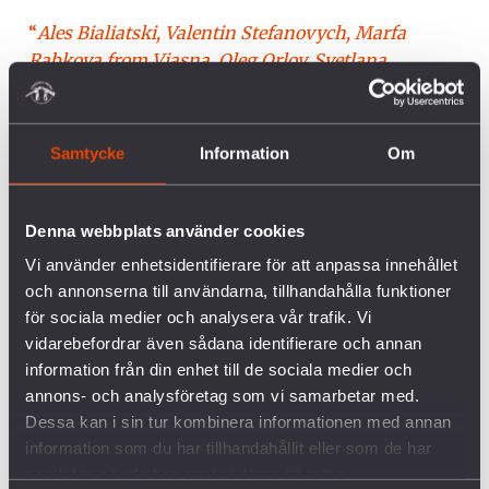
“
Ales Bialiatski, Valentin Stefanovych, Marfa
Rabkova from Viasna, Oleg Orlov, Svetlana
Gannushkina, Oleksandr Cherkasov, Serhii Davidis
from the Memorial, for me and the Center for Civil
Liberties are people with whom we have been
Samtycke
Information
Om
fighting against this threat side by side for many
years. Now Ales Bialiatski is behind bars, and the
Memorial is banned. This story is about resistance
Denna webbplats använder cookies
to common evil, about the fact that freedom has no
Vi använder enhetsidentifierare för att anpassa innehållet
borders, and the values ​​of human rights are
och annonserna till användarna, tillhandahålla funktioner
universal.
” – Oleksandra Matviichuk, advokat
för sociala medier och analysera vår trafik. Vi
och ordförande för Center for Civil Liberties
vidarebefordrar även sådana identifierare och annan
kommenterar Nobels fredspris på en
information från din enhet till de sociala medier och
presskonferens den 8 oktober 2022.
annons- och analysföretag som vi samarbetar med.
Dessa kan i sin tur kombinera informationen med annan
information som du har tillhandahållit eller som de har
samlat in när du har använt deras tjänster.
Ales Bialiatski är en framstående demokratiaktivist