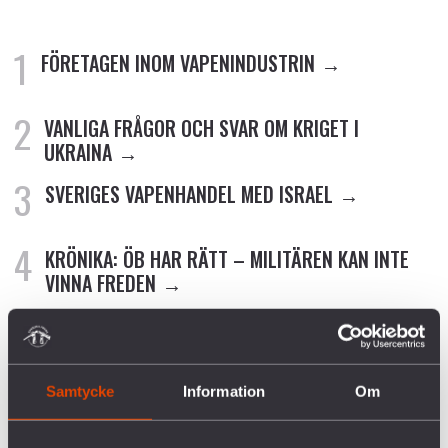
FÖRETAGEN INOM VAPENINDUSTRIN
VANLIGA FRÅGOR OCH SVAR OM KRIGET I
UKRAINA
SVERIGES VAPENHANDEL MED ISRAEL
KRÖNIKA: ÖB HAR RÄTT – MILITÄREN KAN INTE
VINNA FREDEN
P3 DOKUMENTÄR OM BOFORSAFFÄREN
Samtycke
Information
Om
RELATERADE ARTIKLAR
PRESSMEDDELANDE: KATASTROFALT OM LÄNDER