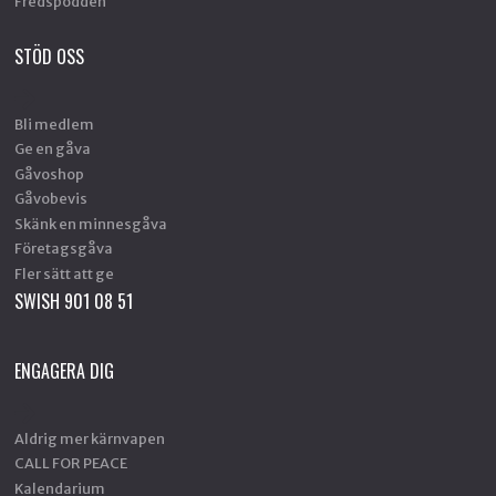
Fredspodden
STÖD OSS
Bli medlem
Ge en gåva
Gåvoshop
Gåvobevis
Skänk en minnesgåva
Företagsgåva
Fler sätt att ge
SWISH 901 08 51
ENGAGERA DIG
Aldrig mer kärnvapen
CALL FOR PEACE
Kalendarium