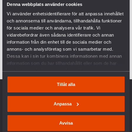
LÄMNAR MINFÖRBUDET
Denna webbplats använder cookies
PAX #3 25: FRÅN HIROSHIMA OCH NAGASAKI – VI
Vi använder enhetsidentifierare för att anpassa innehållet
FÅR INTE GLÖMMA!
och annonserna till användarna, tillhandahålla funktioner
för sociala medier och analysera vår trafik. Vi
PAX #4 24: KERSTIN HAR ORDET – FÖRBERED FÖR
FRED -INTE KRIG!
vidarebefordrar även sådana identifierare och annan
information från din enhet till de sociala medier och
SÖK UTBILDNING OM GLOBAL SÄKERHET OCH
annons- och analysföretag som vi samarbetar med.
KÄRNVAPEN
Dessa kan i sin tur kombinera informationen med annan
SVENSKA FREDS STOPPAR MÖRDARROBOTAR MED
information som du har tillhandahållit eller som de har
CHATBOTEN FRED
samlat in när du har använt deras tjänster.
Tillåt alla
OM OSS
Anpassa
Vår historia
Vision & Uppdrag
Avvisa
Internationella nätverk
Föreningsinformation