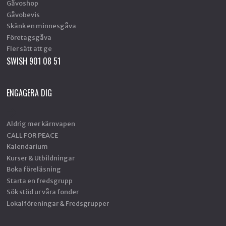
Gåvoshop
Gåvobevis
Skänk en minnesgåva
Företagsgåva
Fler sätt att ge
SWISH 901 08 51
ENGAGERA DIG
Aldrig mer kärnvapen
CALL FOR PEACE
Kalendarium
Kurser & Utbildningar
Boka föreläsning
Starta en fredsgrupp
Sök stöd ur våra fonder
Lokalföreningar & Fredsgrupper