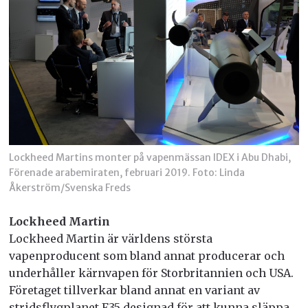
Lockheed Martins monter på vapenmässan IDEX i Abu Dhabi,
Förenade arabemiraten, februari 2019. Foto: Linda
Åkerström/Svenska Freds
Lockheed Martin
Lockheed Martin är världens största
vapenproducent som bland annat producerar och
underhåller kärnvapen för Storbritannien och USA.
Företaget tillverkar bland annat en variant av
stridsflygplanet F35 designad för att kunna släppa