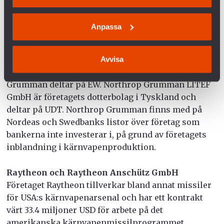
smygflygplan och kärnvapenmissiler. Företaget är
involverat i produktionen av den amerikanska
Anpassa
kärnvapenmissilen Minuteman III, den
amerikanska och brittiska kärnvapenubåten
Trident II och i flera
Avvisa
kärnvapenproduktionsanläggningar. Northrop
Grumman deltar på EW. Northrop Grumman LITEF
GmbH är företagets dotterbolag i Tyskland och
deltar på UDT. Northrop Grumman finns med på
Nordeas och Swedbanks listor över företag som
bankerna inte investerar i, på grund av företagets
inblandning i kärnvapenproduktion.
Raytheon och Raytheon Anschütz GmbH
Företaget Raytheon tillverkar bland annat missiler
för USA:s kärnvapenarsenal och har ett kontrakt
värt 33.4 miljoner USD för arbete på det
amerikanska kärnvapenmissilprogrammet