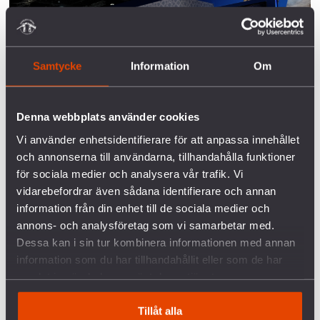
Samtycke
Information
Om
Denna webbplats använder cookies
Vi använder enhetsidentifierare för att anpassa innehållet
och annonserna till användarna, tillhandahålla funktioner
för sociala medier och analysera vår trafik. Vi
vidarebefordrar även sådana identifierare och annan
Northrop Grummans monter på vapenmässan IDEX i Abu
information från din enhet till de sociala medier och
Dhabi, Förenade arabemiraten, februari 2019. Foto: Linda
annons- och analysföretag som vi samarbetar med.
Åkerström/Svenska Freds.
Dessa kan i sin tur kombinera informationen med annan
information som du har tillhandahållit eller som de har
Northrop Grumman och Northrop Grumman
samlat in när du har använt deras tjänster.
LITEF GmbH
Northrop Grumman är det femte största
Tillåt alla
vapenföretaget i världen och producerar