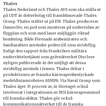
Thales
Thales Nederland och Thales AVS som ska ställa ut
på UDT är dotterbolag till franskbaserade Thales
Group. Thales ställer ut på EW. Thales producerar
Damoclès, en pod som monteras på undersidan av
flygplan och som med laser möjliggör riktad
bombning. Både Förenade arabemiraten och
Saudiarabien använder poden till sina stridsflyg.
Enligt den rapport från Frankrikes militära
underrättelsetjänst som grävnätverket Disclose
nyligen publicerade är det möjligt att dessa
stridsflyg används i Jemen. Thales deltar i
produktionen av franska kärnvapenbestyckade
medeldistansroboten ASMPA. Via Naval Group som
Thales äger 35 procent av, är företaget också
involverat i integrationen av M51 kärnvapenmissil
till franska ubåtar. Thales gör också
kommunikationsnätverket till de franska