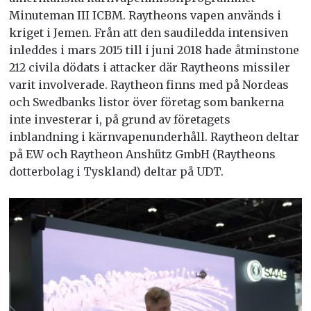
Minuteman III ICBM. Raytheons vapen används i
kriget i Jemen. Från att den saudiledda intensiven
inleddes i mars 2015 till i juni 2018 hade åtminstone
212 civila dödats i attacker där Raytheons missiler
varit involverade. Raytheon finns med på Nordeas
och Swedbanks listor över företag som bankerna
inte investerar i, på grund av företagets
inblandning i kärnvapenunderhåll. Raytheon deltar
på EW och Raytheon Anshütz GmbH (Raytheons
dotterbolag i Tyskland) deltar på UDT.