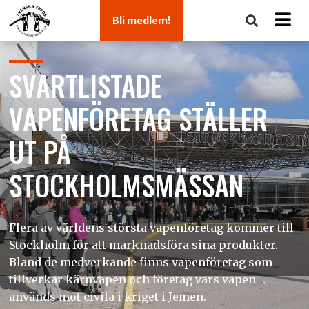
Bli medlem!
SVARTLISTADE
VAPENFÖRETAG STÄLLER
UT PÅ
STOCKHOLMSMÄSSAN
Flera av världens största vapenföretag kommer till
Stockholm för att marknadsföra sina produkter.
Bland de medverkande finns vapenföretag som
tillverkar kärnvapen och företag vars vapen
används mot civila i kriget i Jemen.