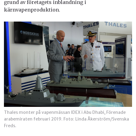
grund av företagets inblandning i
kärnvapenproduktion.
Thales monter på vapenmässan IDEX i Abu Dhabi, Förenade
arabemiraten februari 2019. Foto: Linda Åkerström/Svenska
Freds.