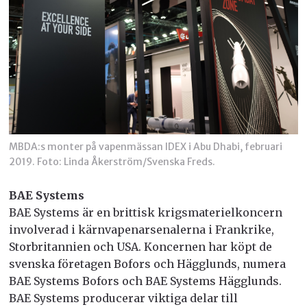
MBDA:s monter på vapenmässan IDEX i Abu Dhabi, februari
2019. Foto: Linda Åkerström/Svenska Freds.
BAE Systems
BAE Systems är en brittisk krigsmaterielkoncern
involverad i kärnvapenarsenalerna i Frankrike,
Storbritannien och USA. Koncernen har köpt de
svenska företagen Bofors och Hägglunds, numera
BAE Systems Bofors och BAE Systems Hägglunds.
BAE Systems producerar viktiga delar till