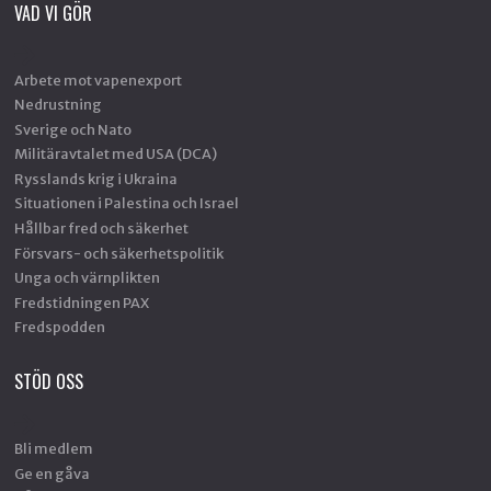
VAD VI GÖR
Arbete mot vapenexport
Nedrustning
Sverige och Nato
Militäravtalet med USA (DCA)
Rysslands krig i Ukraina
Situationen i Palestina och Israel
Hållbar fred och säkerhet
Försvars- och säkerhetspolitik
Unga och värnplikten
Fredstidningen PAX
Fredspodden
STÖD OSS
Bli medlem
Ge en gåva