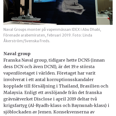
Naval Groups monter på vapenmässan IDEX i Abu Dhabi,
Förenade arabemiraten, februari 2019. Foto: Linda
Åkerström/Svenska Freds.
Naval group
Franska Naval group, tidigare hette DCNS (innan
dess DCN och även DCNI), är det 19:e största
vapenföretaget i världen. Företaget har varit
involverat i ett antal korruptionsskandaler
kopplade till försäljning i Thailand, Brasilien och
Malaysia. Enligt ett avslöjande från det franska
grävnätverket Disclose i april 2019 deltar två
krigsfartyg (Al-Ryadh-klass och Baynunah-klass) i
sjöblockaden av Jemen. Konsekvenserna av