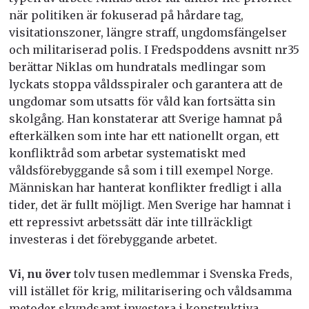
när politiken är fokuserad på hårdare tag,
visitationszoner, längre straff, ungdomsfängelser
och militariserad polis. I Fredspoddens avsnitt nr35
berättar Niklas om hundratals medlingar som
lyckats stoppa våldsspiraler och garantera att de
ungdomar som utsatts för våld kan fortsätta sin
skolgång. Han konstaterar att Sverige hamnat på
efterkälken som inte har ett nationellt organ, ett
konfliktråd som arbetar systematiskt med
våldsförebyggande så som i till exempel Norge.
Människan har hanterat konflikter fredligt i alla
tider, det är fullt möjligt. Men Sverige har hamnat i
ett repressivt arbetssätt där inte tillräckligt
investeras i det förebyggande arbetet.
Vi, nu öv
er
tolv tusen medlemmar i Svenska Freds,
vill istället för krig, militarisering och våldsamma
metoder skyndsamt investera i konstruktiva