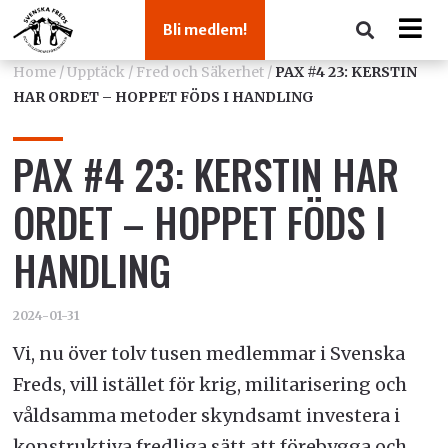
Bli medlem!
Home
/
Upptäck
/
Fred och Säkerhet
/
PAX #4 23: KERSTIN
HAR ORDET – HOPPET FÖDS I HANDLING
PAX #4 23: KERSTIN HAR
ORDET – HOPPET FÖDS I
HANDLING
2024-01-31
Vi, nu över tolv tusen medlemmar i Svenska
Freds, vill istället för krig, militarisering och
våldsamma metoder skyndsamt investera i
konstruktiva fredliga sätt att förebygga och