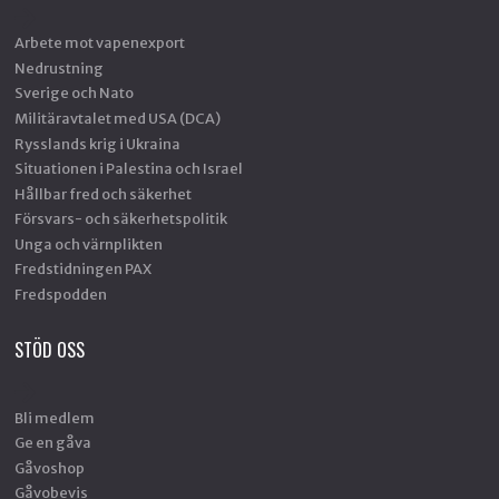
Arbete mot vapenexport
Nedrustning
Sverige och Nato
Militäravtalet med USA (DCA)
Rysslands krig i Ukraina
Situationen i Palestina och Israel
Hållbar fred och säkerhet
Försvars- och säkerhetspolitik
Unga och värnplikten
Fredstidningen PAX
Fredspodden
STÖD OSS
Bli medlem
Ge en gåva
Gåvoshop
Gåvobevis