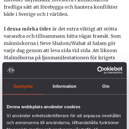
fredliga sätt att förebygga och hantera konflikter
både i Sverige och i världen.
I dessa mörka tider
är det extra viktigt att stötta
varandra och tillsammans hitta vägar framåt. Som
människorna i
Neve Shalom/Wahat al Salam gör
varje dag genom att leva sida vid sida.
Att liksom
Malmöborna på ljusmanifestationen för krigets
offer, tända ljus i mörkret och mana till att gå
samman och bygga på det gemensamma. Att som
alla de som arbetar för att rädda unga ur
gängkriminalitet står fast vid övertygelsen om att
Samtycke
Information
Om
våldet går att stoppa med förebyggande insatser.
Denna webbplats använder cookies
Ayas
, Ahavas,
Bassems, Arons och Niklas
handlingar ger mig hopp. Hopp om att våra
Vi använder enhetsidentifierare för att anpassa innehållet
gemensamma handlingar, mina, dina och många
och annonserna till användarna, tillhandahålla funktioner