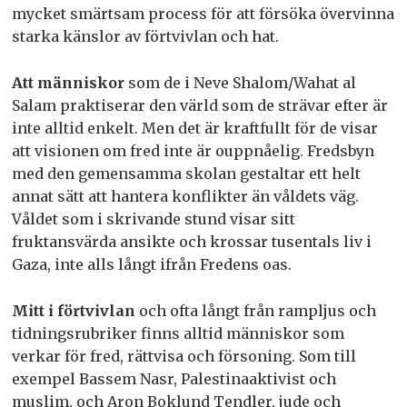
mycket smärtsam process för att försöka övervinna
starka känslor av förtvivlan och hat.
Att människor
som de i
Neve Shalom/Wahat al
Salam
praktiserar den värld som de strävar efter är
inte alltid enkelt. Men det är kraftfullt för de visar
att visionen om fred inte är ouppnåelig. Fredsbyn
med den gemensamma skolan gestaltar ett helt
annat sätt att hantera konflikter än våldets väg.
Våldet som i skrivande stund visar sitt
fruktansvärda ansikte och krossar tusentals liv i
Gaza, inte alls långt ifrån Fredens oas.
Mitt i förtvivlan
och ofta långt från rampljus och
tidningsrubriker finns alltid människor som
verkar för fred, rättvisa och försoning. Som till
exempel
Bassem Nasr, Palestinaa
ktivist och
muslim, och Aron Boklund Tendler, jude och