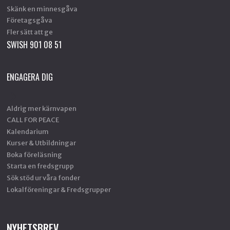
Skänk en minnesgåva
Företagsgåva
Fler sätt att ge
SWISH 901 08 51
ENGAGERA DIG
Aldrig mer kärnvapen
CALL FOR PEACE
Kalendarium
Kurser & Utbildningar
Boka föreläsning
Starta en fredsgrupp
Sök stöd ur våra fonder
Lokalföreningar & Fredsgrupper
NYHETSBREV