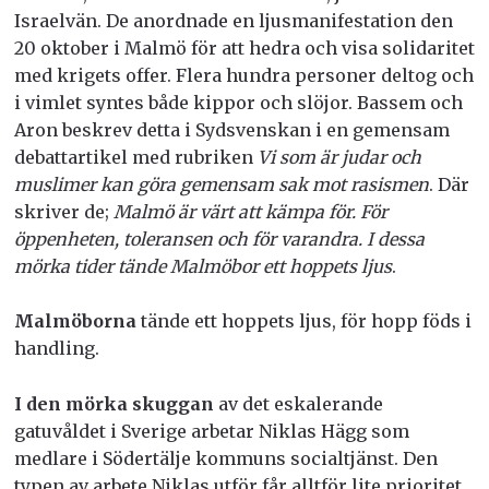
Israelvän. De anordnade
en ljusmanifestation den
20 oktober i Malmö för att hedra och visa solidaritet
med krigets offer. Flera hundra personer deltog och
i vimlet syntes både kippor och slöjor. Bassem och
Aron beskrev detta i Sydsvenskan i en gemensam
debattartikel med rubriken
Vi som är judar och
muslimer kan göra gemensam sak mot rasismen
. Där
skriver de;
Malmö är värt att kämpa för. För
öppenheten, toleransen och för varandra. I dessa
mörka tider tände Malmöbor ett hoppets ljus
.
Malmöborna
tände ett hoppets ljus, för hopp föds i
handling.
I den mörka skuggan
av det eskalerande
gatuvåldet i Sverige arbetar Niklas Hägg som
medlare i Södertälje kommuns socialtjänst. Den
typen av arbete Niklas utför får alltför lite prioritet