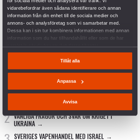
många andras har betydelse och gör skillnad.
för sociala medier och analysera vår trafik. Vi
vidarebefordrar även sådana identifierare och annan
Tillsammans står vi upp för alla människors rätt
information från din enhet till de sociala medier och
att leva i fred, säkerhet och frihet.
annons- och analysföretag som vi samarbetar med.
Dessa kan i sin tur kombinera informationen med annan
Skribent: Kerstin Bergeå
information som du har tillhandahållit eller som de har
samlat in när du har använt deras tjänster.
Ordförande Svenska Freds
Tillåt alla
Anpassa
FÖRETAGEN INOM VAPENINDUSTRIN
Avvisa
VANLIGA FRÅGOR OCH SVAR OM KRIGET I
UKRAINA
SVERIGES VAPENHANDEL MED ISRAEL