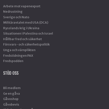
Arbete mot vapenexport
Nedrustning
Sverige och Nato
Militäravtalet med USA (DCA)
Rysslands krig i Ukraina
Situationen i Palestina och Israel
Hållbar fred och säkerhet
Försvars- och säkerhetspolitik
Unga och värnplikten
Fredstidningen PAX
Fredspodden
STÖD OSS
Bli medlem
Ge en gåva
Gåvoshop
Gåvobevis