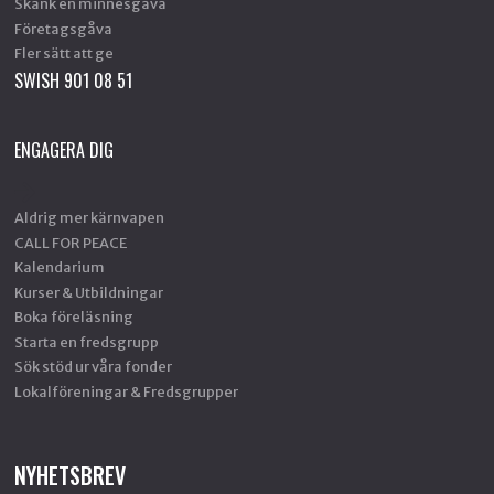
Skänk en minnesgåva
Företagsgåva
Fler sätt att ge
SWISH 901 08 51
ENGAGERA DIG
Aldrig mer kärnvapen
CALL FOR PEACE
Kalendarium
Kurser & Utbildningar
Boka föreläsning
Starta en fredsgrupp
Sök stöd ur våra fonder
Lokalföreningar & Fredsgrupper
NYHETSBREV