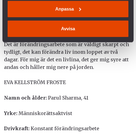
– Några är väldigt sega, några är väldigt snabba.
Anpassa
Några kanske jag inte ens under min livstid kan se
resultatet av. Det är väldigt viktigt för mig att ha de
Avvisa
här snabba tidsramarna också, till exempel mina
utbildningar i Indien, Pakistan och Mena-regionen.
Det är förändringsarbete som är väldigt skarpt och
tydligt, det kan förändra liv inom loppet av två
dagar. För mig är det en livlina, det ger mig syre att
andas och håller mig nere på jorden.
EVA KELLSTRÖM FROSTE
Namn och ålder:
Parul Sharma, 41
Yrke:
Människorättsaktvist
Drivkraft:
Konstant förändringsarbete