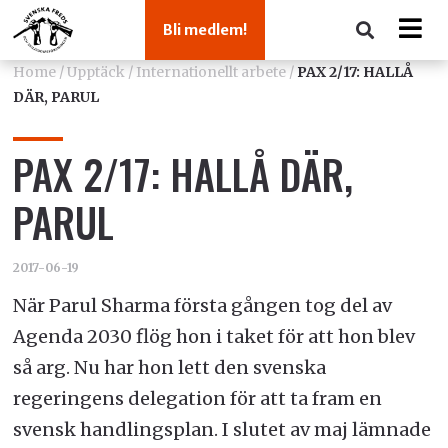
Bli medlem!
Home
/
Upptäck
/
Internationellt arbete
/
PAX 2/17: HALLÅ
DÄR, PARUL
PAX 2/17: HALLÅ DÄR,
PARUL
2017-06-19
När Parul Sharma första gången tog del av
Agenda 2030 flög hon i taket för att hon blev
så arg. Nu har hon lett den svenska
regeringens delegation för att ta fram en
svensk handlingsplan. I slutet av maj lämnade