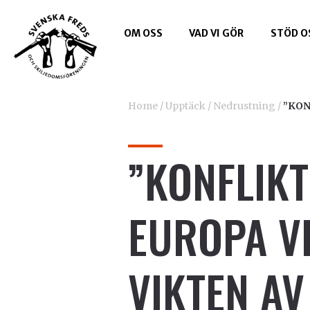
OM OSS
VAD VI GÖR
STÖD O
Home
/
Upptäck
/
Nedrustning
/
”KON
”KONFLIKT
EUROPA V
VIKTEN AV