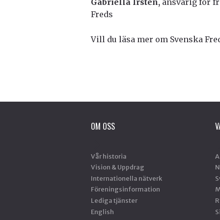
Gabriella Irsten,
ansvarig för f
Freds
Vill du läsa mer om Svenska Fre
OM OSS
V
Vår historia
A
Vision & Uppdrag
N
Internationella nätverk
S
Föreningsinformation
M
Lediga tjänster
R
English
S