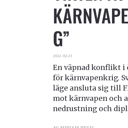
KÄRNVAPE
G”
2022-02-23
En väpnad konflikt i 
för kärnvapenkrig. Sv
läge ansluta sig till
mot kärnvapen och ak
nedrustning och dipl