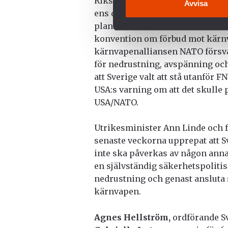
Riksdagens utrikesutskott i ett f
Avvisa
ens delta på FN-ledda multilate
planerade medverkan som observa
konvention om förbud mot kärnva
kärnvapenalliansen NATO försvår
för nedrustning, avspänning och 
att Sverige valt att stå utanför
USA:s varning om att det skulle
USA/NATO.
Utrikesminister Ann Linde och f
senaste veckorna upprepat att S
inte ska påverkas av någon annan 
en självständig säkerhetspolitis
nedrustning och genast ansluta 
kärnvapen.
Agnes Hellström,
ordförande S