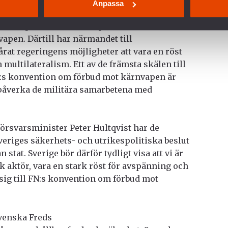
örsök att stoppa Sveriges regering från att
Anpassa
rala nedrustningsmöten, mer specifikt den
tör på det första statspartsmötet för FN:s
pen. Därtill har närmandet till
at regeringens möjligheter att vara en röst
multilateralism. Ett av de främsta skälen till
 FN:s konvention om förbud mot kärnvapen är
 påverka de militära samarbetena med
örsvarsminister Peter Hultqvist har de
veriges säkerhets- och utrikespolitiska beslut
stat. Sverige bör därför tydligt visa att vi är
k aktör, vara en stark röst för avspänning och
sig till FN:s konvention om förbud mot
venska Freds