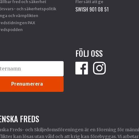
ållbar fred och säkerhet
Fler sätt att ge
SWISH 901 08 51
örsvars- och säkerhetspolitik
nga och värnplikten
redstidningen PAX
redspodden
FÖLJ OSS
ENSKA FREDS
ska Freds- och Skiljedomsföreningen är en förening för männi
likter kan lösas utan våld och att krig kan förebyggas. Vi arbetar