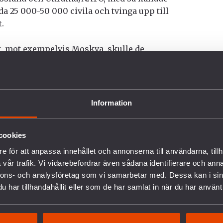
a 25 000-50 000 civila och tvinga upp till
.
, mot exempelvis Moskva, skulle de
nsekvenserna bli helt ofattbara och drabba
t förebygga en sådan attack är genom
Information
s 11 857 kärnvapenstridsspetsar, varav cirka
cerade i fem europeiska länder. Amerikanska
slands kärnvapen med kort räckvidd avsedda
cookies
 för kärnvapenanvändning i konflikter mellan
e för att anpassa innehållet och annonserna till användarna, tillh
vår trafik. Vi vidarebefordrar även sådana identifierare och anna
nnons- och analysföretag som vi samarbetar med. Dessa kan i sin
ingshetsen ser vi allt fler makthavare även i
har tillhandahållit eller som de har samlat in när du har använt 
 nedrustning som ett säkerhetsskapande
 har ställt sig bakom ett initiativ i