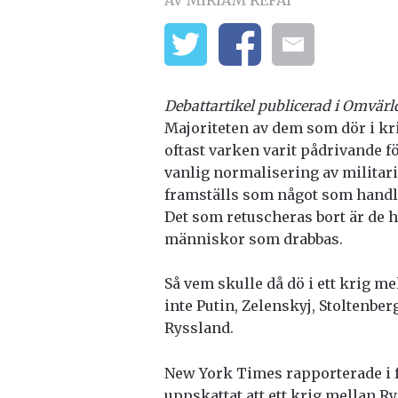
AV MIRIAM REFAI
Debattartikel publicerad i Omvär
Majoriteten av dem som dör i krig
oftast varken varit pådrivande för
vanlig normalisering av militari
framställs som något som handla
Det som retuscheras bort är de h
människor som drabbas.
Så vem skulle då dö i ett krig 
inte Putin, Zelenskyj, Stoltenber
Ryssland.
New York Times rapporterade i 
uppskattat att ett krig mellan 