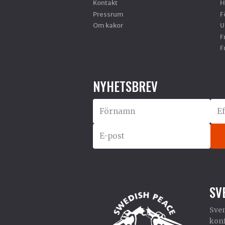
Kontakt
H
Pressrum
F
Om kakor
U
F
F
NYHETSBREV
SV
Sven
konf