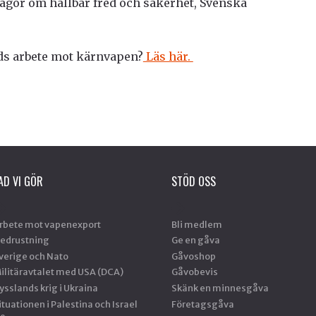
rågor om hållbar fred och säkerhet, Svenska
ds arbete mot kärnvapen?
Läs här.
AD VI GÖR
STÖD OSS
rbete mot vapenexport
Bli medlem
edrustning
Ge en gåva
verige och Nato
Gåvoshop
ilitäravtalet med USA (DCA)
Gåvobevis
ysslands krig i Ukraina
Skänk en minnesgåva
ituationen i Palestina och Israel
Företagsgåva