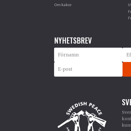
Om kakor
U
F
F
NYHETSBREV
SV
Sven
konf
kuns