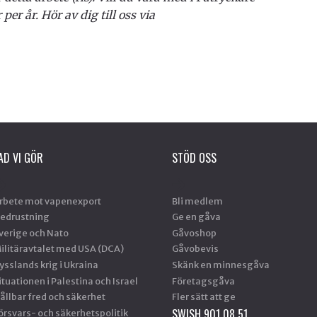
per år. Hör av dig till oss via
AD VI GÖR
STÖD OSS
rbete mot vapenexport
Bli medlem
edrustning
Ge en gåva
verige och Nato
Gåvoshop
ilitäravtalet med USA (DCA)
Gåvobevis
ysslands krig i Ukraina
Skänk en minnesgåva
ituationen i Palestina och Israel
Företagsgåva
ållbar fred och säkerhet
Fler sätt att ge
SWISH 901 08 51
örsvars- och säkerhetspolitik