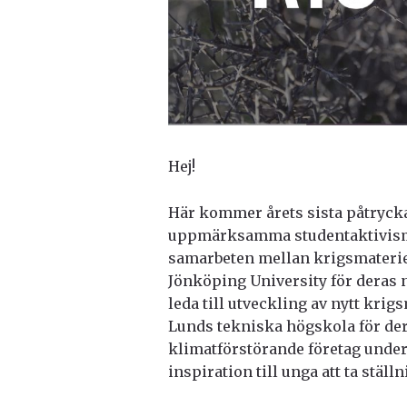
Hej!
Här kommer årets sista påtryckar
uppmärksamma studentaktivism
samarbeten mellan krigsmaterieli
Jönköping University för deras 
leda till utveckling av nytt krig
Lunds tekniska högskola för de
klimatförstörande företag unde
inspiration till unga att ta ställ