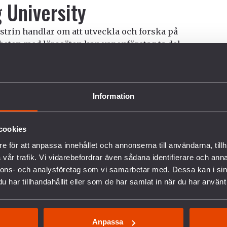
g University
strin handlar om att utveckla och forska på
ten med lärosäten kan vapenföretag ta del
igt handplocka personal bland studenter. Den
versity i ett pressmeddelande att de ingått
Saab, Sveriges största krigsmaterielföretag
av den svenska vapenexporten. Dessa typer av
Information
ånga sätt och det beroende som skapas
ör att utrymmet för kritiska röster minskar.
cookies
erna vid Lunds Tekniska
e för att anpassa innehållet och annonserna till användarna, tillh
vår trafik. Vi vidarebefordrar även sådana identifierare och anna
nnons- och analysföretag som vi samarbetar med. Dessa kan i sin
har tillhandahållit eller som de har samlat in när du har använt 
rupp studenter en manifestation mot företag
 på fossila bränslen under
Anpassa
id Lunds Tekniska högskola. Gruppen