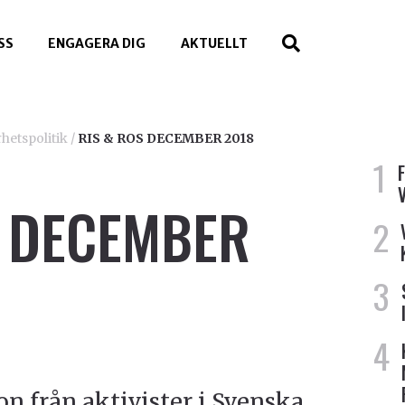
SS
ENGAGERA DIG
AKTUELLT
hetspolitik
/
RIS & ROS DECEMBER 2018
S DECEMBER
ion från aktivister i Svenska