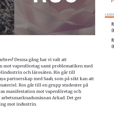
LADD
R
(
R
(
brev! Denna gång har vi valt att
 mot vapenföretag samt problematiken med
ndustrin och lärosäten. Ris går till
nya partnerskap med Saab, som på sikt kan att
smateriel. Ros går till en grupp studenter på
ras manifestation mot vapenföretag och
r arbetsmarknadsmässan Arkad. Det ger
ning mot industrin.