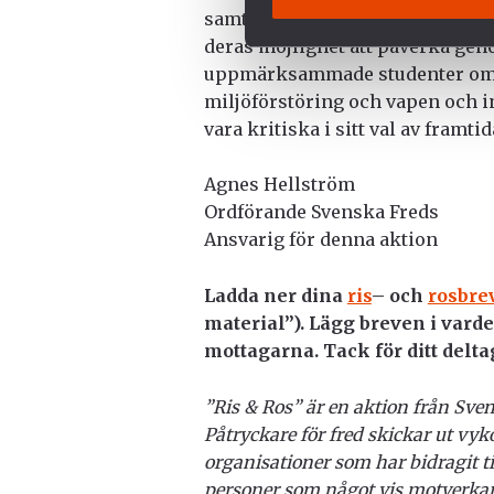
samtalade med besökare samt sp
deras möjlighet att påverka gen
uppmärksammade studenter om p
miljöförstöring och vapen och i
vara kritiska i sitt val av framti
Agnes Hellström
Ordförande Svenska Freds
Ansvarig för denna aktion
Ladda ner dina
ris
– och
rosbre
material”). Lägg breven i varde
mottagarna. Tack för ditt delt
”Ris & Ros” är en aktion från Sven
Påtryckare för fred skickar ut vykor
organisationer som har bidragit till 
personer som något vis motverkar d