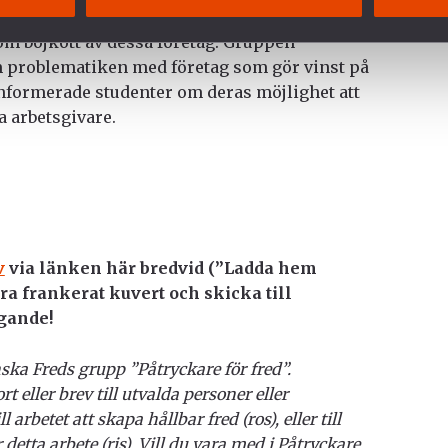
red information för att upplysa studenter om
om bojkott av dessa företag. Gruppen
roblematiken med företag som gör vinst på
nformerade studenter om deras möjlighet att
da arbetsgivare.
v
via länken här bredvid (”Ladda hem
ra frankerat kuvert och skicka till
agande!
ska Freds grupp ”Påtryckare för fred”.
t eller brev till utvalda personer eller
arbetet att skapa hållbar fred (ros), eller till
etta arbete (ris). Vill du vara med i Påtryckare