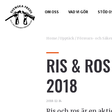
OM OSS
VAD VI GÖR
STÖD O
Home
/
Upptäck
/
Försvars- och Säker
RIS & RO
2018
2018-12-14
Ris och ros är en akt