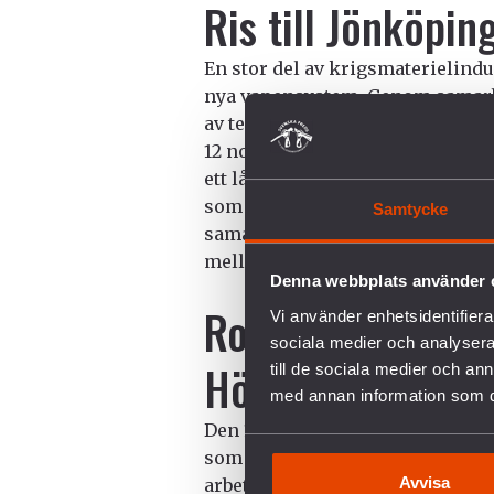
Ris till Jönköpin
En stor del av krigsmaterielindu
nya vapensystem. Genom samarbe
av teknisk forskning och samtid
12 november skrev Jönköping Uni
ett långsiktigt partnerskap med 
som ensamt står för 40 procent 
Samtycke
samarbeten är oroväckande på m
mellan lärosätet och företaget g
Denna webbplats använder 
Ros till student
Vi använder enhetsidentifierar
sociala medier och analysera 
Högskola
till de sociala medier och a
med annan information som du 
Den 14 november anordnade en g
som säljer vapen och som satsar
Avvisa
arbetsmarknadsmässan Arkad v