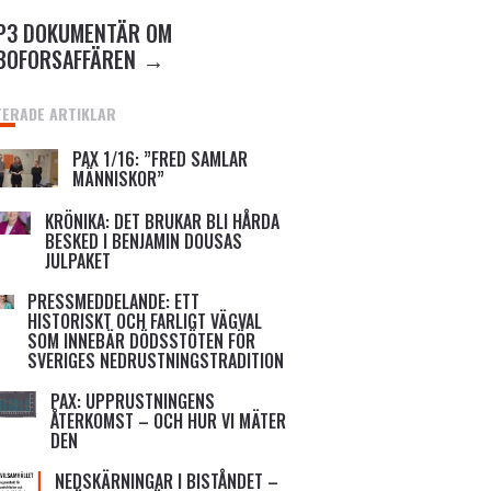
P3 DOKUMENTÄR OM
BOFORSAFFÄREN
TERADE ARTIKLAR
PAX 1/16: ”FRED SAMLAR
MÄNNISKOR”
KRÖNIKA: DET BRUKAR BLI HÅRDA
BESKED I BENJAMIN DOUSAS
JULPAKET
PRESSMEDDELANDE: ETT
HISTORISKT OCH FARLIGT VÄGVAL
SOM INNEBÄR DÖDSSTÖTEN FÖR
SVERIGES NEDRUSTNINGSTRADITION
PAX: UPPRUSTNINGENS
ÅTERKOMST – OCH HUR VI MÄTER
DEN
NEDSKÄRNINGAR I BISTÅNDET –