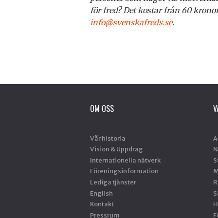
för fred? Det kostar från 60 kronor 
info@svenskafreds.se
.
OM OSS
V
Vår historia
A
Vision & Uppdrag
N
Internationella nätverk
S
Föreningsinformation
M
Lediga tjänster
R
English
S
Kontakt
H
Pressrum
F