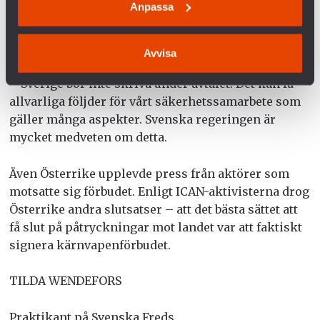
Anpassa
kampanjmöte i Genève varnade USA:s
nedrustningsambassadör Robert Wood i Svenska
Dagbladet:
Avvisa
– Sverige bör inte skriva under avtalet. Det kan få
allvarliga följder för vårt säkerhetssamarbete som
gäller många aspekter. Svenska regeringen är
mycket medveten om detta.
Även Österrike upplevde press från aktörer som
motsatte sig förbudet. Enligt ICAN-aktivisterna drog
Österrike andra slutsatser – att det bästa sättet att
få slut på påtryckningar mot landet var att faktiskt
signera kärnvapenförbudet.
TILDA WENDEFORS
Praktikant på Svenska Freds