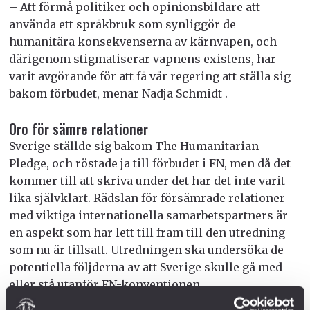
– Att förmå politiker och opinionsbildare att
använda ett språkbruk som synliggör de
humanitära konsekvenserna av kärnvapen, och
där­igenom stigmatiserar vapnens existens, har
varit avgörande för att få vår regering att ställa sig
bakom förbudet, menar Nadja Schmidt .
Oro för sämre relationer
Sverige ställde sig bakom The Humanitarian
Pledge, och röstade ja till förbudet i FN, men då det
kommer till att skriva under det har det inte varit
lika självklart. Rädslan för försämrade relationer
med viktiga internationella samarbetspartners är
en aspekt som har lett till fram till den utredning
som nu är tillsatt. Utredningen ska undersöka de
potentiella följderna av att Sverige skulle gå med
eller stå utanför FN-konventionen.