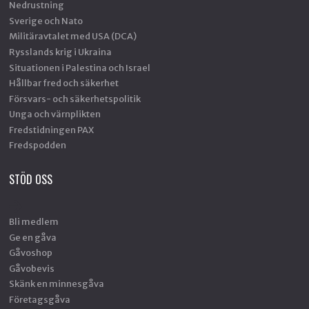
Nedrustning
Sverige och Nato
Militäravtalet med USA (DCA)
Rysslands krig i Ukraina
Situationen i Palestina och Israel
Hållbar fred och säkerhet
Försvars- och säkerhetspolitik
Unga och värnplikten
Fredstidningen PAX
Fredspodden
STÖD OSS
Bli medlem
Ge en gåva
Gåvoshop
Gåvobevis
Skänk en minnesgåva
Företagsgåva