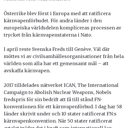
Österrike blev först i Europa med att ratificera
kärnvapenförbudet. För andra länder i den
europeiska världsdelen kompliceras processen av
trycket från kärnvapenstaterna i Nato.
I april reste Svenska Freds till Genève. Väl där
möttes vi av civilsamhällesorganisationer från hela
världen som alla har ett gemensamt mål – att
avskaffa kärnvapen.
2017 tilldelades nätverket ICAN, The International
Campaign to Abolish Nuclear Weapons, Nobels
fredspris för sin bedrift att få till stånd FN-
konventionen för ett kärnvapenförbud. I dag har 58
länder skrivit under och 10 stater ratificerat FN:s
kärnvapenkonvention. När 50 stater ratificerat
avtalet träder det i kraft som internationell lag.