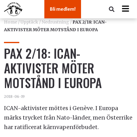
Bli medlem!
Home
/
Upptäck
/
Nedrustning
/
PAX 2/18: ICAN-
AKTIVISTER MÖTER MOTSTÅND I EUROPA
PAX 2/18: ICAN-
AKTIVISTER MÖTER
MOTSTÅND I EUROPA
2018-06-19
ICAN-aktivister möttes i Genève. I Europa
märks trycket från Nato-länder, men Österrike
har ratificerat kärnvapenförbudet.