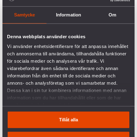
Utredaren Lars-Erik Lundin kommenterade
Österrikes ratificering på ett ABF-seminarium i
Samtycke
Information
Om
Stockholm i maj:
– Vi sitter inte i samma sits som österrikarna. De
Denna webbplats använder cookies
har inte kärnkraft, de har ingen betydande
Vi använder enhetsidentifierare för att anpassa innehållet
vapenindustri och de har inga långt gångna
och annonserna till användarna, tillhandahålla funktioner
militära samarbeten.
för sociala medier och analysera vår trafik. Vi
vidarebefordrar även sådana identifierare och annan
Fler länder än Sverige upplever risken för
information från din enhet till de sociala medier och
försämrade relationer till kärnvapenstater som ett
annons- och analysföretag som vi samarbetar med.
hinder för att ställa sig bakom det kärnvapenförbud
Dessa kan i sin tur kombinera informationen med annan
de egentligen vill stödja. Under helgen i Genève
information som du har tillhandahållit eller som de har
vittnade representanter från stater som tar emot
samlat in när du har använt deras tjänster.
biståndspengar om politikers rädsla att förlora sitt
stöd ifall landet ställer sig bakom ett förbud. För
Tillåt alla
Sverige handlar det om andra typer av
påtryckningar. Samma helg som ICAN:s