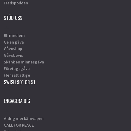
Fredspodden
STÖD OSS
Bli medlem
Ge en gåva
Gåvoshop
Gåvobevis
Skänk en minnesgåva
Företagsgåva
Fler sätt att ge
SWISH 901 08 51
ENGAGERA DIG
Aldrig mer kärnvapen
CALL FOR PEACE