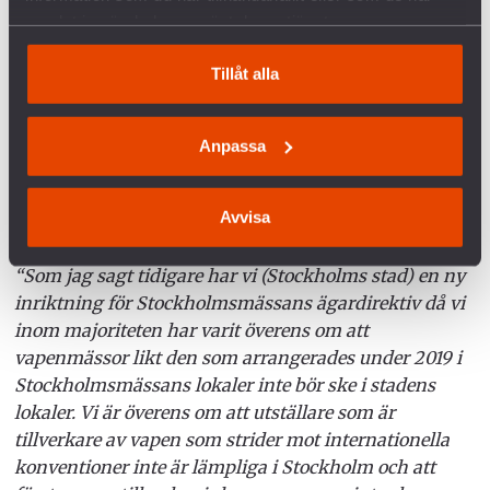
målsättning att “ligga i framkant i arbetet för
samlat in när du har använt deras tjänster.
mänskliga rättigheter”. Vi kräver att Stockholms
kommunpolitiker tar ett omtag och tar fram en
Tillåt alla
tydligt formulerad policy som verkligen kan stoppa
framtida vapenmässor i staden, säger Agnes
Hellström, ordförande för Svenska Freds.
Anpassa
LÄS MER
Avvisa
Så här skriver Kristina Luhr i sitt senaste
mailsvar till oss i februari 2020:
“Som jag sagt tidigare har vi (Stockholms stad) en ny
inriktning för Stockholmsmässans ägardirektiv då vi
inom majoriteten har varit överens om att
vapenmässor likt den som arrangerades under 2019 i
Stockholmsmässans lokaler inte bör ske i stadens
lokaler. Vi är överens om att utställare som är
tillverkare av vapen som strider mot internationella
konventioner inte är lämpliga i Stockholm och att