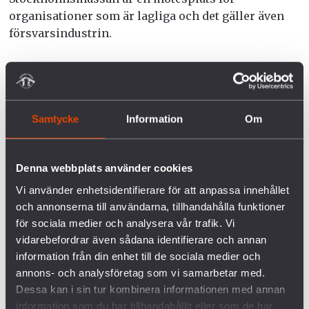
organisationer som är lagliga och det gäller även
försvarsindustrin.
Det är en annan tolkning av den uppdaterade
policyn än den som MP gör. Efter vår kontakt med
kommunpolitiker och research av dokument kan vi
tyvärr konstatera att det inte finns något i den nya
Samtycke
Information
Om
uthyrningspolicyn som kan stoppa en framtida
vapenmässa.
Denna webbplats använder cookies
– Den uppdaterade policyn innebär tyvärr att
Vi använder enhetsidentifierare för att anpassa innehållet
Stockholms stad också i fortsättningen kan upplåta
och annonserna till användarna, tillhandahålla funktioner
för sociala medier och analysera vår trafik. Vi
sina lokaler till vapenföretag som bland annat
vidarebefordrar även sådana identifierare och annan
förser de krigande parterna i Jemenkriget – som
information från din enhet till de sociala medier och
beskrivs som den värsta humanitära katastrofen i
annons- och analysföretag som vi samarbetar med.
världen – med krigsmateriel. Det är oacceptabelt
Dessa kan i sin tur kombinera informationen med annan
och kan knappast ligga i linje med stadens
information som du har tillhandahållit eller som de har