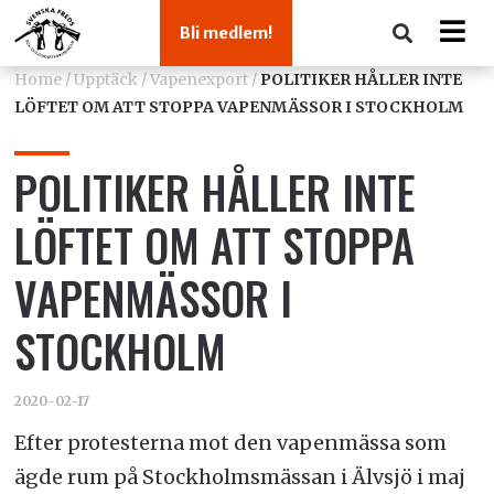
Bli medlem!
Home
/
Upptäck
/
Vapenexport
/
POLITIKER HÅLLER INTE
LÖFTET OM ATT STOPPA VAPENMÄSSOR I STOCKHOLM
POLITIKER HÅLLER INTE
LÖFTET OM ATT STOPPA
VAPENMÄSSOR I
STOCKHOLM
2020-02-17
Efter protesterna mot den vapenmässa som
ägde rum på Stockholmsmässan i Älvsjö i maj